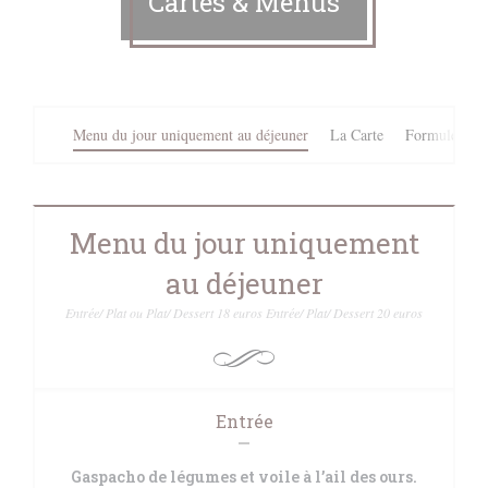
Cartes & Menus
Menu du jour uniquement au déjeuner
La Carte
Formule Entr
Menu du jour uniquement
au déjeuner
Entrée/ Plat ou Plat/ Dessert 18 euros Entrée/ Plat/ Dessert 20 euros
Entrée
Gaspacho de légumes et voile à l’ail des ours.