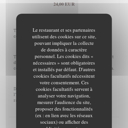
24,00 EUR
Les Viandes
Le restaurant et ses partenaires
Tournedos de bœuf rôti, et son tartare coupé au
utilisent des cookies sur ce site,
couteau.
pouvant impliquer la collecte
28,00 EUR
de données à caractère
personnel. Les cookies dits «
Tendre de veau cuit à basse température au confit
nécessaires » sont obligatoires
d’oignon et olives de Kalamata, coulis de tomate
cerise. Polenta crémeuse et mozzarella di Bufala.
et installés par défaut. D'autres
cookies facultatifs nécessitent
24,00 EUR
votre consentement. Ces
cookies facultatifs servent à
Duo d’agneau, mariné aux épices et roulé à
l’aubergine confite. Chorizo grillé, semoule aux
analyser votre navigation,
raisins, poids chiches et chimichurri.
mesurer l'audience du site,
proposer des fonctionnalités
24,00 EUR
(ex : en lien avec les réseaux
sociaux) ou afficher des
FROMAGE