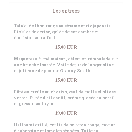
Les entrées
Tataki de thon rouge au sésame et riz japonais.
Pickles de cerise, gelée de concombre et
émulsion au raifort.
15,00 EUR
Maquereau fumé maison, céleri en rémoulade sur
une brioche toastée. Voile de jus de langoustine
et julienne de pomme Granny Smith.
15,00 EUR
Pâté en croûte au chorizo, œuf de caille et olives
vertes. Purée d’ail confit, crème glacée au persil
et gressin au thym.
19,00 EUR
Halloumi grillé, coulis de poivron rouge, caviar
d’aubergine et tomates séchées. Tuile au