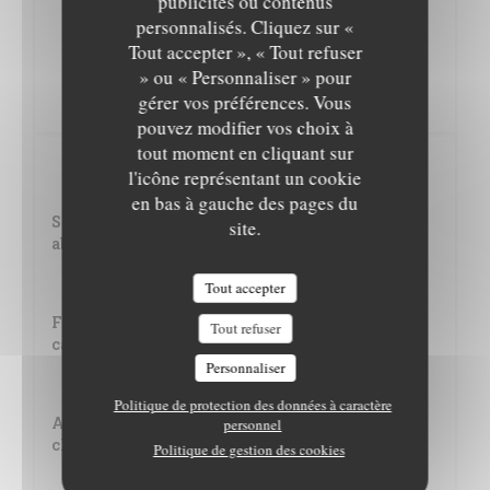
publicités ou contenus
personnalisés. Cliquez sur «
Ardoise de fromages.
Tout accepter », « Tout refuser
» ou « Personnaliser » pour
11,00 EUR
gérer vos préférences. Vous
Munster affiné, Chèvre frais, Comté vieux, Brie de Meaux.
pouvez modifier vos choix à
tout moment en cliquant sur
Desserts
l'icône représentant un cookie
en bas à gauche des pages du
Sablé à la noisette, tatin à l’abricot et sorbet
site.
abricot romarin.
10,00 EUR
Tout accepter
Fraisier, crème glacée au sésame noir. Coulis
Tout refuser
cassis et fraises à l’huile d’olive vanillée.
Personnaliser
10,00 EUR
Politique de protection des données à caractère
Assortiment de sorbets « maison ». Truffe
personnel
chocolat fruit de la passion.
Politique de gestion des cookies
10,00 EUR