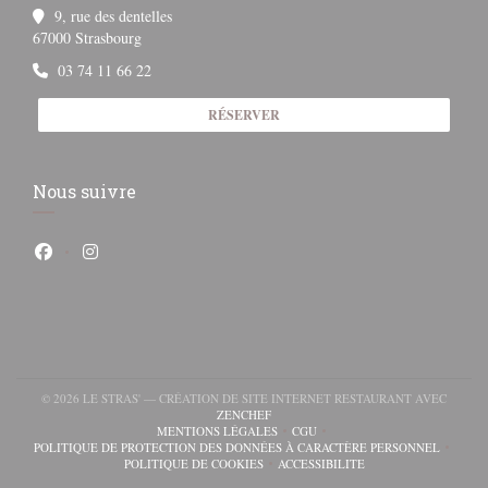
9, rue des dentelles
((ouvre une nouvelle fenêtre))
67000 Strasbourg
03 74 11 66 22
RÉSERVER
Nous suivre
Facebook ((ouvre une nouvelle fenêtre))
Instagram ((ouvre une nouvelle fenêtre))
© 2026 LE STRAS' — CRÉATION DE SITE INTERNET RESTAURANT AVEC
((OUVRE UNE NOUVELLE FENÊTRE))
ZENCHEF
velle fenêtre))
une nouvelle fenêtre))
MENTIONS LÉGALES
CGU
((OUVRE UNE NOUVELLE FENÊTRE))
((OUVRE UNE NOUVELLE FENÊ
POLITIQUE DE PROTECTION DES DONNÉES À CARACTÈRE PERSONNEL
((OUVRE UNE NOUVELLE FENÊTRE))
POLITIQUE DE COOKIES
ACCESSIBILITE
((OUVRE UNE NOUVELLE FENÊTRE))
((OUVRE UNE NOUVELLE FE