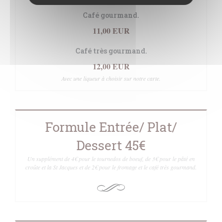
Café gourmand.
11,00 EUR
Café très gourmand.
12,00 EUR
Avec une liqueur à choisir sur notre carte.
Formule Entrée/ Plat/
Dessert 45€
Un supplément de 4€ pour le tournedos de boeuf, de 3€ pour le pâté en
croûte et la St Jacques et de 2€ pour le fromage et le café très gourmand.