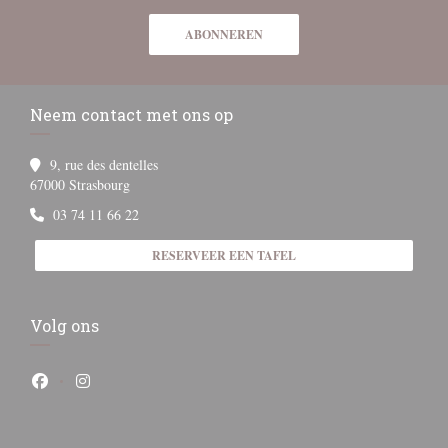
ABONNEREN
Neem contact met ons op
9, rue des dentelles
((opent in een nieuw venster))
67000 Strasbourg
03 74 11 66 22
RESERVEER EEN TAFEL
Volg ons
Facebook ((opent in een nieuw venster))
Instagram ((opent in een nieuw venster))