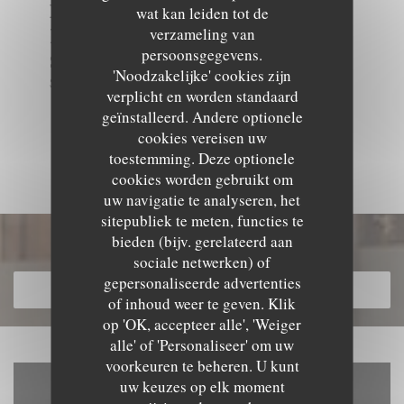
Een heel programma voor
wat kan leiden tot de
verzameling van
hebberig straat veters! Zodra bij
persoonsgegevens.
Stras'!
'Noodzakelijke' cookies zijn
Steve en al Rhinestone team.
verplicht en worden standaard
geïnstalleerd. Andere optionele
ONTDEK HET GEBIED
cookies vereisen uw
toestemming. Deze optionele
cookies worden gebruikt om
uw navigatie te analyseren, het
sitepubliek te meten, functies te
bieden (bijv. gerelateerd aan
Ontdek ons menu
sociale netwerken) of
gepersonaliseerde advertenties
ONTDEK ONS MENU
of inhoud weer te geven. Klik
op 'OK, accepteer alle', 'Weiger
alle' of 'Personaliseer' om uw
voorkeuren te beheren. U kunt
uw keuzes op elk moment