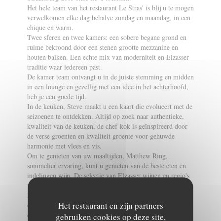
Het hele team van het restaurant Le Stras' is blij u te mogen
verwelkomen elke dag behalve zondag en maandag, in een
chique en warm.
Twee sferen en twee kamers: een sobere begane grond en
ruime bekroond door een stenen grootte mezzanine en
houten balken. Een echte mix van moderniteit en Elzasser
traditie waar iedereen past.
De kamer team ontvangt u in de juiste stemming en midden
in een lounge en gezellig met een idee in het achterhoofd,
heb je een goede tijd.
In de keuken, Steve maakt u een kaart die evolueert met de
seizoenen te ontdekken. Altijd op zoek naar authentieke,
kwaliteit van de keuken, de chef-kok is geïnspireerd door
de verse groenten en kwaliteit groente voor gehuwde
harmonie met vlees en vis.
Om te genieten van uw maaltijden, Matthew Ring,
sommelier ervaring, kunt u genieten van de beste eten en
indelingen wijn. De selectie van Elzasser wijnen en regio's
van Frankrijk zal beginners en meer genot voor de kenner.
Dus geen aarzeling meer. Geniet van een uniek moment in
Het restaurant en zijn partners
ons bedrijf en ontdek meteen ons restaurant Stras', een
culinaire reis naar het hart van de wijk Petite France.
gebruiken cookies op deze site,