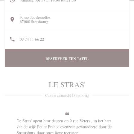
Vandaag open van 19:00 tot 21:30
9, rue des dentelles
((opent in een nieuw venster))
67000 Strasbourg
03 74 11 66 22
RESERVEER EEN TAFEL
LE STRAS'
Cuisine de marché
|
Strasbourg
De Stras' opent haar deuren op
9 rue Veters
, in het hart
van de wijk Petite France evenzeer gewaardeerd door de
Straatsburg door onze lieve toeristen.