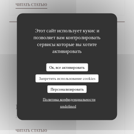
((ОТКРЫВАЕТСЯ В НОВОМ ОКНЕ))
ЧИТАТЬ СТАТЬЮ
Этот сайт использует кукис и
позволяет вам контролировать
сервисы которые вы хотите
активировать
Ок, все активировать
Запретить использование cookies
Персонализировать
Политика конфиденциальности
Passeport Gourmand
undefined
27/12/2017
((ОТКРЫВАЕТСЯ В НОВОМ ОКНЕ))
ЧИТАТЬ СТАТЬЮ