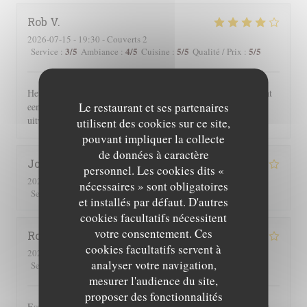
Rob
V
2026-07-15
- 19:30 - Couverts 2
3
/5
4
/5
5
/5
5
/5
Service
:
Ambiance
:
Cuisine
:
Qualité / Prix
:
Het eten en de sfeer was geweldig. Wij waren wel verbaasd dat
Le restaurant et ses partenaires
een uur na opening reeds alle gerechten met vlees waren
uitverkocht.
utilisent des cookies sur ce site,
pouvant impliquer la collecte
de données à caractère
Joe
D
personnel. Les cookies dits «
2026-07-25
- 19:30 - Couverts 2
nécessaires » sont obligatoires
3
/5
4
/5
5
/5
4
/5
Service
:
Ambiance
:
Cuisine
:
Qualité / Prix
:
et installés par défaut. D'autres
cookies facultatifs nécessitent
votre consentement. Ces
Roger
P
cookies facultatifs servent à
2026-07-25
- 19:00 - Couverts 2
analyser votre navigation,
3
/5
5
/5
5
/5
4
/5
Service
:
Ambiance
:
Cuisine
:
Qualité / Prix
:
mesurer l'audience du site,
proposer des fonctionnalités
Essen und Ambiente hervorragend. Leider wurden uns auf der