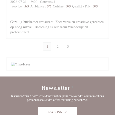
2026-07-21
- 19:00 - Couverts 3
5
/5
5
/5
5
/5
5
/5
Service
:
Ambiance
:
Cuisine
:
Qualité / Prix
:
Gezellig huiskamer restaurant. Zeer verse en creatieve gerechten
op hoog niveau. Bediening is zeldzaam vriendelijk en
professioneel
1
2
3
Newsletter
*
Inscrivez-vous à notre lettre d'information pour recevoir des communications
personnalisées et des offres marketing par courriel.
S'ABONNER