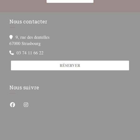
Nous contacter
9, rue des dentelles
((ouvre une nouvelle fenêtre))
67000 Strasbourg
03 74 11 66 22
RÉSERVER
Nous suivre
Facebook ((ouvre une nouvelle fenêtre))
Instagram ((ouvre une nouvelle fenêtre))