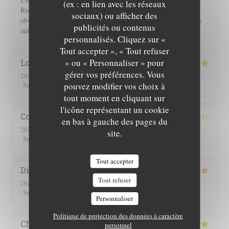
(ex : en lien avec les réseaux
Rechnung 2 Flaschen Wein und 2 Flaschen Sprudel berechnet,
sociaux) ou afficher des
obwohl wir nur eine hatten. Einer guten Servicekraft muss das
publicités ou contenus
auffallen!!!
personnalisés. Cliquez sur «
Tout accepter », « Tout refuser
» ou « Personnaliser » pour
Lorraine
T
gérer vos préférences. Vous
2026-07-25
- 13:00 - Couverts 2
5
/5
5
/5
5
/5
5
/5
pouvez modifier vos choix à
Service
:
Ambiance
:
Cuisine
:
Qualité / Prix
:
tout moment en cliquant sur
l'icône représentant un cookie
Corinne
M
en bas à gauche des pages du
2026-07-25
- 20:30 - Couverts 2
site.
5
/5
4
/5
4
/5
4
/5
Service
:
Ambiance
:
Cuisine
:
Qualité / Prix
:
Tout accepter
Didier
C
Tout refuser
2026-07-16
- 19:00 - Couverts 4
5
/5
5
/5
5
/5
5
/5
Service
:
Ambiance
:
Cuisine
:
Qualité / Prix
:
Personnaliser
Politique de protection des données à caractère
Christine
Z
personnel