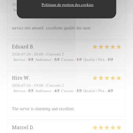
Politique de gestion des cookies
2026-07-24
- 19:00 - Couverts 2
5
/5
5
/5
5
/5
5
/5
Service
:
Ambiance
:
Cuisine
:
Qualité / Prix
:
service très attentif, excellente qualité des mets
Eduard
B
2026-07-24
- 20:00 - Couverts 2
5
/5
5
/5
5
/5
5
/5
Service
:
Ambiance
:
Cuisine
:
Qualité / Prix
:
Hiro
W
2026-07-24
- 19:00 - Couverts 2
5
/5
4
/5
5
/5
4
/5
Service
:
Ambiance
:
Cuisine
:
Qualité / Prix
:
The server is charming and excellent.
Marcel
D