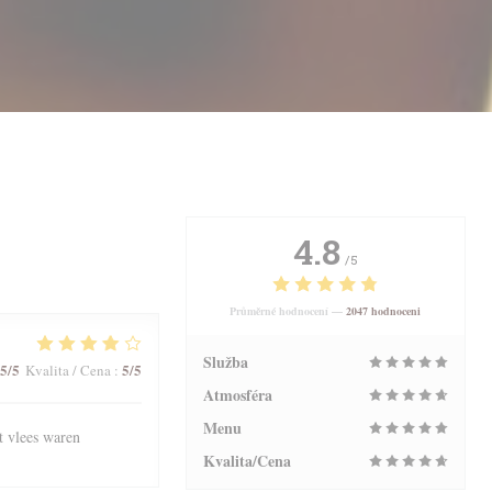
4.8
/5
Průměrné hodnocení —
2047 hodnoceni
Služba
5
/5
5
/5
Kvalita / Cena
:
Atmosféra
Menu
t vlees waren
Kvalita/Cena