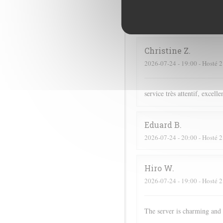
Didier
C
2026-07-16
- 19:00 - Hosté 4
Christine
Z
2026-07-24
- 19:00 - Hosté 2
service très attentif, excell
Eduard
B
2026-07-24
- 20:00 - Hosté 2
Hiro
W
2026-07-24
- 19:00 - Hosté 2
The server is charming and 