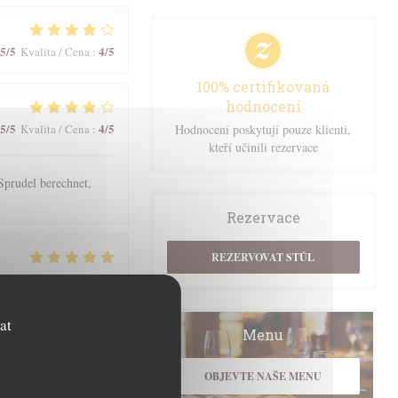
5
/5
4
/5
Kvalita / Cena
:
100% certifikovaná
hodnocení
5
/5
4
/5
Kvalita / Cena
:
Hodnocení poskytují pouze klienti,
kteří učinili rezervace
prudel berechnet,
Rezervace
REZERVOVAT STŮL
5
/5
5
/5
Kvalita / Cena
:
at
Menu
4
/5
4
/5
Kvalita / Cena
:
OBJEVTE NAŠE MENU