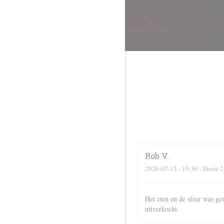
Rob
V
2026-07-15
- 19:30 - Hosté 2
Het eten en de sfeer was ge
uitverkocht.