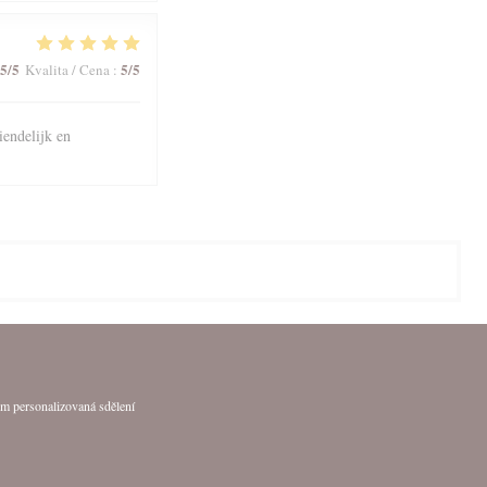
5
/5
5
/5
Kvalita / Cena
:
iendelijk en
em personalizovaná sdělení