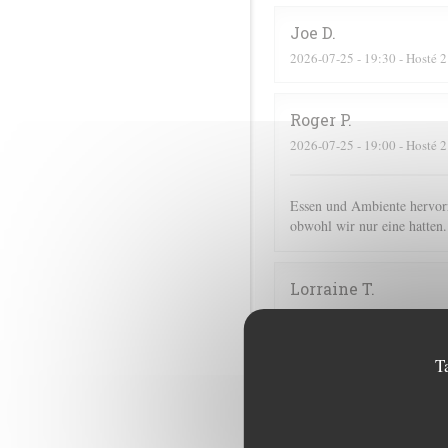
Joe
D
2026-07-25
- 19:30 - Hosté 2
Roger
P
2026-07-25
- 19:00 - Hosté 2
Essen und Ambiente hervorr
obwohl wir nur eine hatten.
Lorraine
T
2026-07-25
- 13:00 - Hosté 2
T
Corinne
M
2026-07-25
- 20:30 - Hosté 2