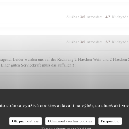
3
/5
4
/5
Služba
:
Atmosféra
:
Kuchyně
:
3
/5
5
/5
Služba
:
Atmosféra
:
Kuchyně
:
agend. Leider wurden uns auf der Rechnung 2 Flaschen Wein und 2 Flaschen S
 Einer guten Servicekraft muss das auffallen!!!
5
/5
5
/5
Služba
:
Atmosféra
:
Kuchyně
:
ato stránka využívá cookies a dává ti na výběr, co chceš aktivov
5
/5
4
/5
Služba
:
Atmosféra
:
Kuchyně
:
OK, přijmout vše
Odmítnout všechny cookies
Přizpůsobit
Zásady ochrany osobních údajů