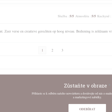
5
/5
5
/5
Služba
:
Atmosféra
:
Kuchyně
:
nt. Zeer verse en creatieve gerechten op hoog niveau. Bediening is zeldzaam vr
1
2
3
Zůstaňte v obraze
*
Přihlaste se k odběru našeho newsletteru a dostávejte od nás e-mail
a marketingové nabídky.
ODEBÍRAT