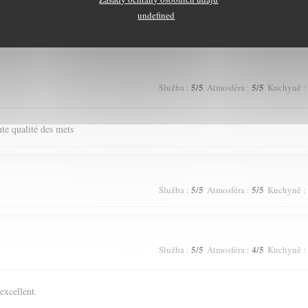
undefined
5
/5
5
/5
Služba
:
Atmosféra
:
Kuchyně
:
5
/5
5
/5
Služba
:
Atmosféra
:
Kuchyně
:
ente qualité des mets
5
/5
5
/5
Služba
:
Atmosféra
:
Kuchyně
:
5
/5
4
/5
Služba
:
Atmosféra
:
Kuchyně
:
excellent.