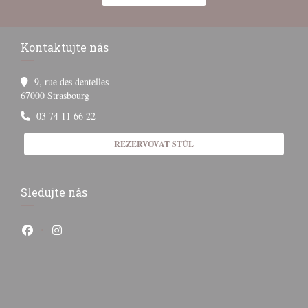
Kontaktujte nás
9, rue des dentelles
((otevře se v novém okně))
67000 Strasbourg
03 74 11 66 22
REZERVOVAT STŮL
Sledujte nás
Facebook ((otevře se v novém okně))
Instagram ((otevře se v novém okně))