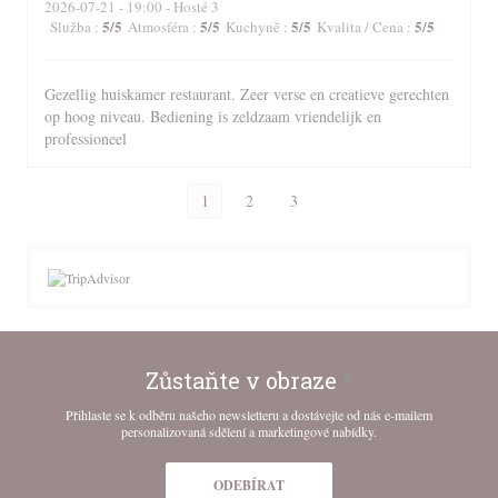
2026-07-21
- 19:00 - Hosté 3
5
/5
5
/5
5
/5
5
/5
Služba
:
Atmosféra
:
Kuchyně
:
Kvalita / Cena
:
Gezellig huiskamer restaurant. Zeer verse en creatieve gerechten
op hoog niveau. Bediening is zeldzaam vriendelijk en
professioneel
1
2
3
Zůstaňte v obraze
*
Přihlaste se k odběru našeho newsletteru a dostávejte od nás e-mailem
personalizovaná sdělení a marketingové nabídky.
ODEBÍRAT