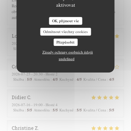
aktivovat
Rechnung 2 Flaschen Wein und 2 Flaschen Sprudel berechnet,
obwohl wir nur eine hatten. Einer guten Servicekraft muss das
auffallen!!!
OK, přijmout vše
Odmítnout všechny cookies
Lorraine
T
Přizpůsobit
2026-07-25
- 13:00 - Hosté 2
5
/5
5
/5
5
/5
5
/5
Služba
:
Atmosféra
:
Kuchyně
:
Kvalita / Cena
:
Zásady ochrany osobních údajů
undefined
Corinne
M
2026-07-25
- 20:30 - Hosté 2
5
/5
4
/5
4
/5
4
/5
Služba
:
Atmosféra
:
Kuchyně
:
Kvalita / Cena
:
Didier
C
2026-07-16
- 19:00 - Hosté 4
5
/5
5
/5
5
/5
5
/5
Služba
:
Atmosféra
:
Kuchyně
:
Kvalita / Cena
:
Christine
Z