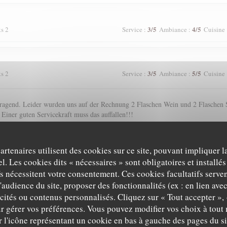
3
/5
4
/5
ts 2
Service
:
Ambiance
:
Cuisine
3
/5
5
/5
ts 2
Service
:
Ambiance
:
Cuisine
agend. Leider wurden uns auf der Rechnung 2 Flaschen Wein und 2 Flaschen S
 Einer guten Servicekraft muss das auffallen!!!
partenaires utilisent des cookies sur ce site, pouvant impliquer 
5
/5
5
/5
ts 2
Service
:
Ambiance
:
Cuisine
l. Les cookies dits « nécessaires » sont obligatoires et installés
fs nécessitent votre consentement. Ces cookies facultatifs serven
'audience du site, proposer des fonctionnalités (ex : en lien ave
icités ou contenus personnalisés. Cliquez sur « Tout accepter », 
5
/5
4
/5
ts 2
Service
:
Ambiance
:
Cuisine
r gérer vos préférences. Vous pouvez modifier vos choix à tou
r l'icône représentant un cookie en bas à gauche des pages du si