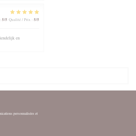
5
/5
5
/5
:
Qualité / Prix
:
iendelijk en
nications personnalisées et