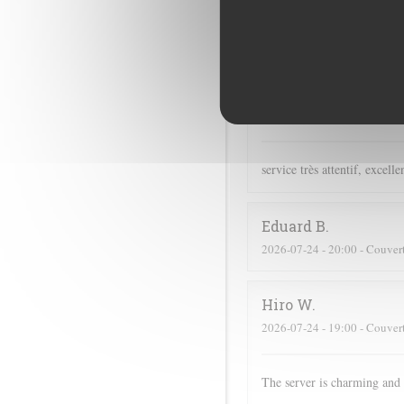
Didier
C
2026-07-16
- 19:00 - Couver
Christine
Z
2026-07-24
- 19:00 - Couver
service très attentif, excell
Eduard
B
2026-07-24
- 20:00 - Couver
Hiro
W
2026-07-24
- 19:00 - Couver
The server is charming and 