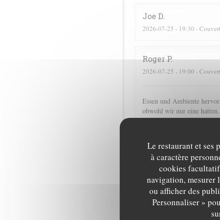
Joe
D
2026-07-25
- 19:30 - Couver
Roger
P
2026-07-25
- 19:00 - Couver
Essen und Ambiente hervorr
obwohl wir nur eine hatten.
Lorraine
T
Le restaurant et ses 
2026-07-25
- 13:00 - Couver
à caractère personne
cookies facultati
navigation, mesurer l
Corinne
M
ou afficher des publ
2026-07-25
- 20:30 - Couver
Personnaliser » pou
su