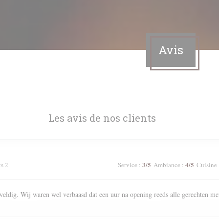
Avis
Les avis de nos clients
3
/5
4
/5
ts 2
Service
:
Ambiance
:
Cuisine
weldig. Wij waren wel verbaasd dat een uur na opening reeds alle gerechten me