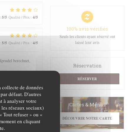
5
/5
4
/5
:
Qualité / Prix
:
100% avis vérifiés
Seuls les clients ayant réservé ont
laissé leur avis
5
/5
4
/5
:
Qualité / Prix
:
prudel berechnet,
Réservation
RÉSERVER
la collecte de données
5
/5
5
/5
:
Qualité / Prix
:
 par défaut. D'autres
t à analyser votre
Cartes & Menus
c les réseaux sociaux)
« Tout refuser » ou «
4
/5
4
/5
:
Qualité / Prix
:
DÉCOUVRIR NOTRE CARTE
t moment en cliquant
te.