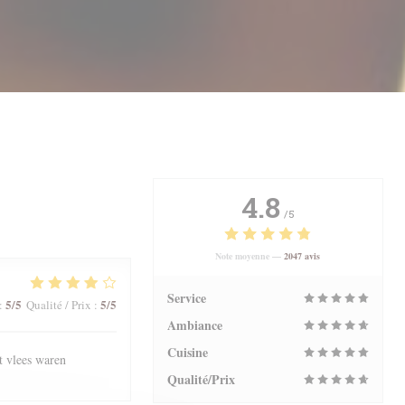
4.8
/5
Note moyenne —
2047 avis
Service
5
/5
5
/5
:
Qualité / Prix
:
Ambiance
Cuisine
t vlees waren
Qualité/Prix