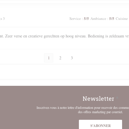
5
/5
5
/5
ts 3
Service
:
Ambiance
:
Cuisine
nt. Zeer verse en creatieve gerechten op hoog niveau. Bediening is zeldzaam vr
1
2
3
Newsletter
*
Inscrivez-vous à notre lettre d'information pour recevoir des commu
des offres marketing par courriel.
S'ABONNER