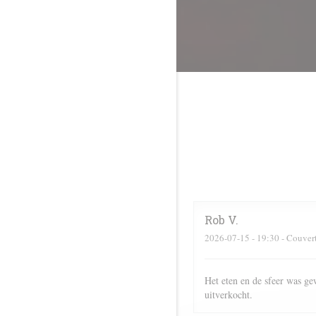
Rob
V
2026-07-15
- 19:30 - Couver
Het eten en de sfeer was ge
uitverkocht.