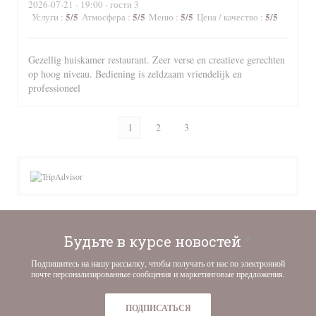
2026-07-21
- 19:00 - гости 3
5
/5
5
/5
5
/5
5
/5
Услуги
:
Атмосфера
:
Меню
:
Цена / качество
:
Gezellig huiskamer restaurant. Zeer verse en creatieve gerechten
op hoog niveau. Bediening is zeldzaam vriendelijk en
professioneel
1
2
3
Будьте в курсе новостей
*
Подпишитесь на нашу рассылку, чтобы получать от нас по электронной
почте персонализированные сообщения и маркетинговые предложения.
ПОДПИСАТЬСЯ