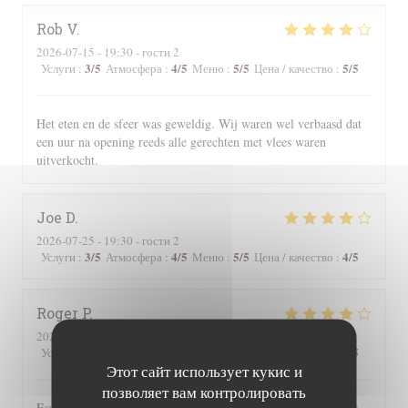
Rob
V
2026-07-15
- 19:30 - гости 2
3
/5
4
/5
5
/5
5
/5
Услуги
:
Атмосфера
:
Меню
:
Цена / качество
:
Het eten en de sfeer was geweldig. Wij waren wel verbaasd dat
een uur na opening reeds alle gerechten met vlees waren
uitverkocht.
Joe
D
2026-07-25
- 19:30 - гости 2
3
/5
4
/5
5
/5
4
/5
Услуги
:
Атмосфера
:
Меню
:
Цена / качество
:
Roger
P
2026-07-25
- 19:00 - гости 2
3
/5
5
/5
5
/5
4
/5
Услуги
:
Атмосфера
:
Меню
:
Цена / качество
:
Этот сайт использует кукис и
позволяет вам контролировать
Essen und Ambiente hervorragend. Leider wurden uns auf der