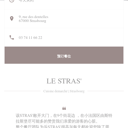
今天关闭
9, rue des dentelles
((在新窗口中打开))
67000 Strasbourg
03 74 11 66 22
预订餐位
LE STRAS'
Cuisine demarché
|
Strasbourg
该STRAS'敞开大门，在
9个街花边
，在小法国区由斯特
拉斯堡尽可能多的赞赏我们亲爱的游客的心脏。
整个餐厅团队为乐STRAS'很高兴每天都欢迎您除了周