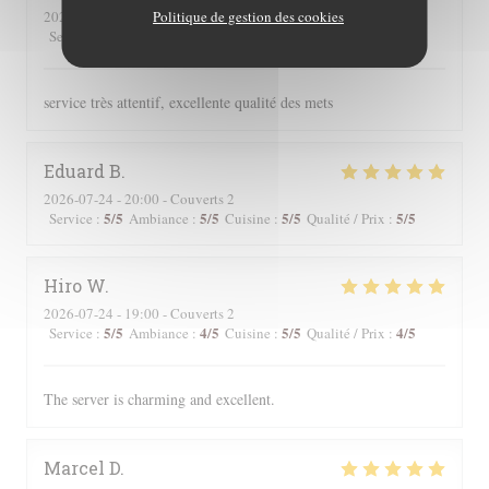
Politique de gestion des cookies
2026-07-24
- 19:00 - Couverts 2
5
/5
5
/5
5
/5
5
/5
Service
:
Ambiance
:
Cuisine
:
Qualité / Prix
:
service très attentif, excellente qualité des mets
Eduard
B
2026-07-24
- 20:00 - Couverts 2
5
/5
5
/5
5
/5
5
/5
Service
:
Ambiance
:
Cuisine
:
Qualité / Prix
:
Hiro
W
2026-07-24
- 19:00 - Couverts 2
5
/5
4
/5
5
/5
4
/5
Service
:
Ambiance
:
Cuisine
:
Qualité / Prix
:
The server is charming and excellent.
Marcel
D