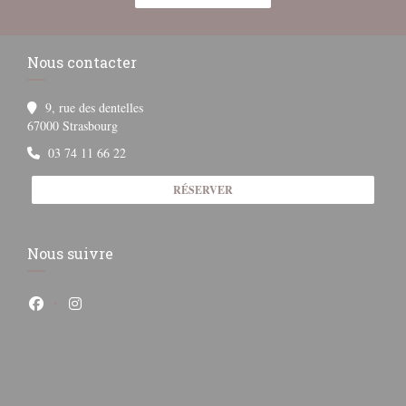
Nous contacter
9, rue des dentelles
((ouvre une nouvelle fenêtre))
67000 Strasbourg
03 74 11 66 22
RÉSERVER
Nous suivre
Facebook ((ouvre une nouvelle fenêtre))
Instagram ((ouvre une nouvelle fenêtre))