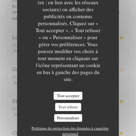
(ex : en lien avec les réseaux
Rechnung 2 Flaschen Wein und 2 Flaschen Sprudel berechnet,
sociaux) ou afficher des
obwohl wir nur eine hatten. Einer guten Servicekraft muss das
publicités ou contenus
auffallen!!!
personnalisés. Cliquez sur «
Tout accepter », « Tout refuser
» ou « Personnaliser » pour
Lorraine
T
gérer vos préférences. Vous
2026-07-25
- 13:00 - Couverts 2
5
/5
5
/5
5
/5
5
/5
pouvez modifier vos choix à
Service
:
Ambiance
:
Cuisine
:
Qualité / Prix
:
tout moment en cliquant sur
l'icône représentant un cookie
Corinne
M
en bas à gauche des pages du
2026-07-25
- 20:30 - Couverts 2
site.
5
/5
4
/5
4
/5
4
/5
Service
:
Ambiance
:
Cuisine
:
Qualité / Prix
:
Tout accepter
Didier
C
Tout refuser
2026-07-16
- 19:00 - Couverts 4
5
/5
5
/5
5
/5
5
/5
Service
:
Ambiance
:
Cuisine
:
Qualité / Prix
:
Personnaliser
Politique de protection des données à caractère
Christine
Z
personnel