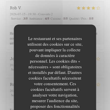
Rob
V
2026-07-15
- 19:30 - Couverts 2
3
/5
4
/5
5
/5
5
/5
Service
:
Ambiance
:
Cuisine
:
Qualité / Prix
:
Het eten en de sfeer was geweldig. Wij waren wel verbaasd dat
Le restaurant et ses partenaires
een uur na opening reeds alle gerechten met vlees waren
uitverkocht.
utilisent des cookies sur ce site,
pouvant impliquer la collecte
de données à caractère
Joe
D
personnel. Les cookies dits «
2026-07-25
- 19:30 - Couverts 2
nécessaires » sont obligatoires
3
/5
4
/5
5
/5
4
/5
Service
:
Ambiance
:
Cuisine
:
Qualité / Prix
:
et installés par défaut. D'autres
cookies facultatifs nécessitent
votre consentement. Ces
Roger
P
cookies facultatifs servent à
2026-07-25
- 19:00 - Couverts 2
analyser votre navigation,
3
/5
5
/5
5
/5
4
/5
Service
:
Ambiance
:
Cuisine
:
Qualité / Prix
:
mesurer l'audience du site,
proposer des fonctionnalités
Essen und Ambiente hervorragend. Leider wurden uns auf der