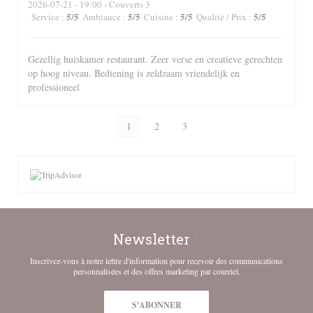
2026-07-21
- 19:00 - Couverts 3
5
/5
5
/5
5
/5
5
/5
Service
:
Ambiance
:
Cuisine
:
Qualité / Prix
:
Gezellig huiskamer restaurant. Zeer verse en creatieve gerechten
op hoog niveau. Bediening is zeldzaam vriendelijk en
professioneel
1
2
3
Newsletter
*
Inscrivez-vous à notre lettre d'information pour recevoir des communications
personnalisées et des offres marketing par courriel.
S'ABONNER