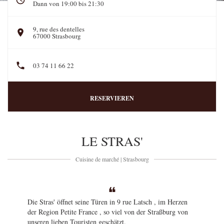
Dann von 19:00 bis 21:30
9, rue des dentelles
((öffnet ein neues Fenster))
67000 Strasbourg
03 74 11 66 22
RESERVIEREN
LE STRAS'
Cuisine de marché
|
Strasbourg
Die Stras' öffnet seine Türen in
9 rue Latsch
, im Herzen
der Region Petite France , so viel von der Straßburg von
unseren lieben Touristen geschätzt.