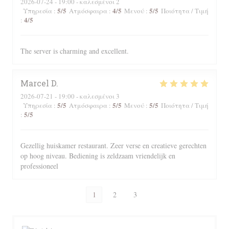
2026-07-24
- 19:00 - καλεσμένοι 2
5
/5
4
/5
5
/5
Υπηρεσία
:
Ατμόσφαιρα
:
Μενού
:
Ποιότητα / Τιμή
4
/5
:
The server is charming and excellent.
Marcel
D
2026-07-21
- 19:00 - καλεσμένοι 3
5
/5
5
/5
5
/5
Υπηρεσία
:
Ατμόσφαιρα
:
Μενού
:
Ποιότητα / Τιμή
5
/5
:
Gezellig huiskamer restaurant. Zeer verse en creatieve gerechten
op hoog niveau. Bediening is zeldzaam vriendelijk en
professioneel
1
2
3