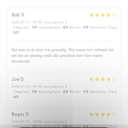
Rob
V
2026-07-15
- 19:30 - καλεσμένοι 2
3
/5
4
/5
5
/5
Υπηρεσία
:
Ατμόσφαιρα
:
Μενού
:
Ποιότητα / Τιμή
5
/5
:
Het eten en de sfeer was geweldig. Wij waren wel verbaasd dat
een uur na opening reeds alle gerechten met vlees waren
uitverkocht.
Joe
D
2026-07-25
- 19:30 - καλεσμένοι 2
3
/5
4
/5
5
/5
Υπηρεσία
:
Ατμόσφαιρα
:
Μενού
:
Ποιότητα / Τιμή
4
/5
:
Roger
P
2026-07-25
- 19:00 - καλεσμένοι 2
3
/5
5
/5
5
/5
Υπηρεσία
:
Ατμόσφαιρα
:
Μενού
:
Ποιότητα / Τιμή