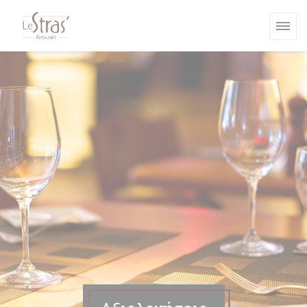
Πίνακας διαχείρισης "Μπισκότων" (Cookies)