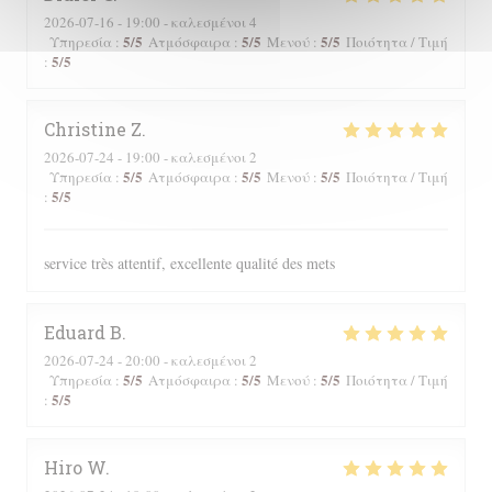
2026-07-16
- 19:00 - καλεσμένοι 4
5
/5
5
/5
5
/5
Υπηρεσία
:
Ατμόσφαιρα
:
Μενού
:
Ποιότητα / Τιμή
5
/5
:
Christine
Z
2026-07-24
- 19:00 - καλεσμένοι 2
5
/5
5
/5
5
/5
Υπηρεσία
:
Ατμόσφαιρα
:
Μενού
:
Ποιότητα / Τιμή
5
/5
:
service très attentif, excellente qualité des mets
Eduard
B
2026-07-24
- 20:00 - καλεσμένοι 2
5
/5
5
/5
5
/5
Υπηρεσία
:
Ατμόσφαιρα
:
Μενού
:
Ποιότητα / Τιμή
5
/5
:
Hiro
W