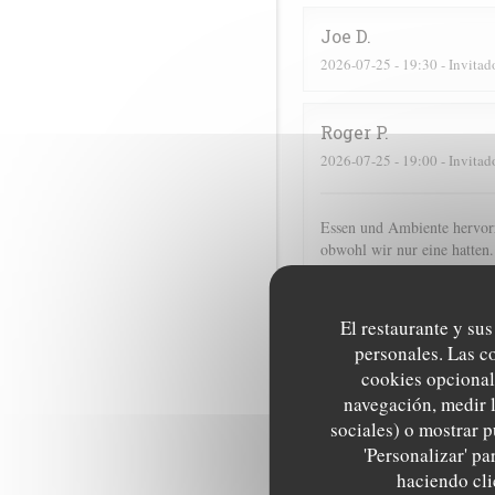
Joe
D
2026-07-25
- 19:30 - Invitad
Roger
P
2026-07-25
- 19:00 - Invitad
Essen und Ambiente hervorr
obwohl wir nur eine hatten.
Lorraine
T
El restaurante y sus
2026-07-25
- 13:00 - Invitad
personales. Las c
cookies opcional
navegación, medir l
Corinne
M
sociales) o mostrar p
2026-07-25
- 20:30 - Invitad
'Personalizar' p
haciendo clic