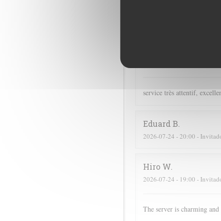
Didier
C
2026-07-16
- 19:00 - Invitad
Christine
Z
2026-07-24
- 19:00 - Invitad
service très attentif, excell
Eduard
B
2026-07-24
- 20:00 - Invitad
Hiro
W
2026-07-24
- 19:00 - Invitad
The server is charming and 