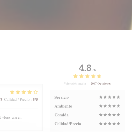
4.8
/5
Valoración media —
2047 Opiniones
Servicio
/5
5
/5
Calidad / Precio
:
Ambiente
Comida
t vlees waren
Calidad/Precio