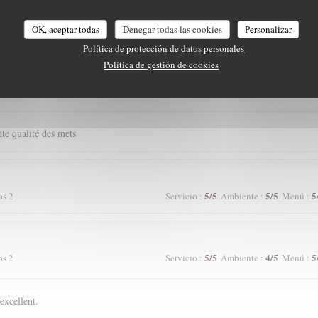
5
/5
5
/5
5
os 4
Servicio
:
Ambiente
:
Menú
:
OK, aceptar todas
Denegar todas las cookies
Personalizar
Política de protección de datos personales
Política de gestión de cookies
5
/5
5
/5
5
os 2
Servicio
:
Ambiente
:
Menú
:
ente qualité des mets
5
/5
5
/5
5
os 2
Servicio
:
Ambiente
:
Menú
:
5
/5
4
/5
5
os 2
Servicio
:
Ambiente
:
Menú
:
excellent.