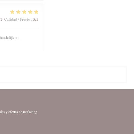
/5
5
/5
Calidad / Precio
:
iendelijk en
adas y ofertas de marketing