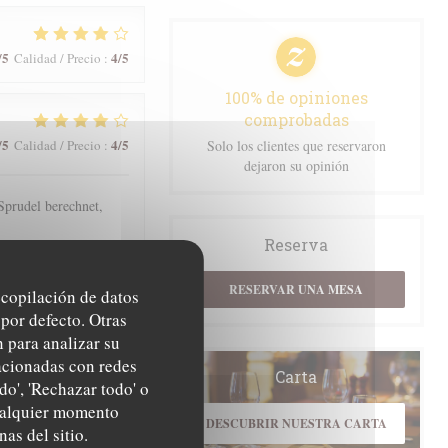
/5
4
/5
Calidad / Precio
:
100% de opiniones
comprobadas
/5
4
/5
Calidad / Precio
:
Solo los clientes que reservaron
dejaron su opinión
prudel berechnet,
Reserva
RESERVAR UNA MESA
recopilación de datos
/5
5
/5
Calidad / Precio
:
por defecto. Otras
 para analizar su
lacionadas con redes
Carta
do', 'Rechazar todo' o
/5
4
/5
Calidad / Precio
:
cualquier momento
DESCUBRIR NUESTRA CARTA
nas del sitio.