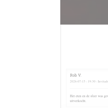
Rob
V
2026-07-15
- 19:30 - Invitad
Het eten en de sfeer was ge
uitverkocht.