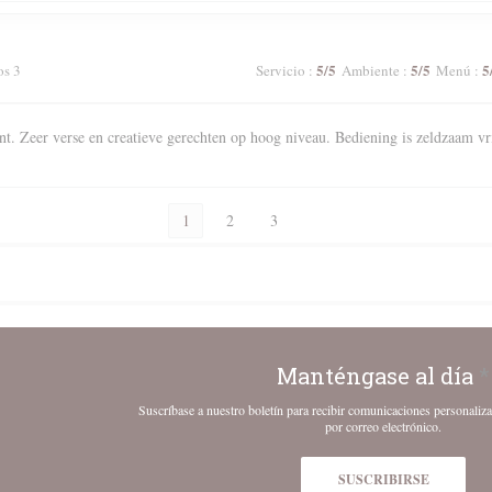
5
/5
5
/5
5
os 3
Servicio
:
Ambiente
:
Menú
:
nt. Zeer verse en creatieve gerechten op hoog niveau. Bediening is zeldzaam vr
1
2
3
Manténgase al día
*
Suscríbase a nuestro boletín para recibir comunicaciones personaliz
por correo electrónico.
SUSCRIBIRSE