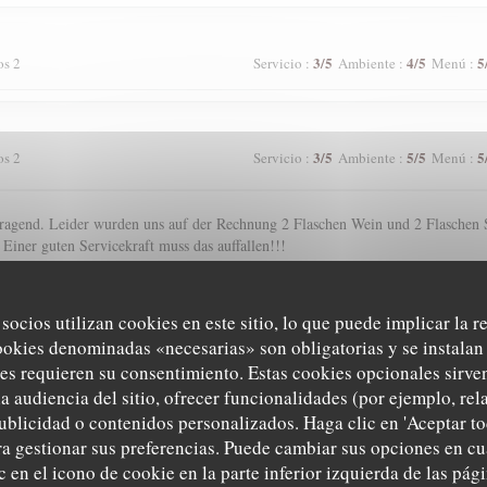
3
/5
4
/5
5
os 2
Servicio
:
Ambiente
:
Menú
:
3
/5
5
/5
5
os 2
Servicio
:
Ambiente
:
Menú
:
agend. Leider wurden uns auf der Rechnung 2 Flaschen Wein und 2 Flaschen S
 Einer guten Servicekraft muss das auffallen!!!
 socios utilizan cookies en este sitio, lo que puede implicar la 
5
/5
5
/5
5
os 2
Servicio
:
Ambiente
:
Menú
:
ookies denominadas «necesarias» son obligatorias y se instalan 
es requieren su consentimiento. Estas cookies opcionales sirven
a audiencia del sitio, ofrecer funcionalidades (por ejemplo, re
ublicidad o contenidos personalizados. Haga clic en 'Aceptar to
5
/5
4
/5
4
os 2
Servicio
:
Ambiente
:
Menú
:
ara gestionar sus preferencias. Puede cambiar sus opciones en 
 en el icono de cookie en la parte inferior izquierda de las pági