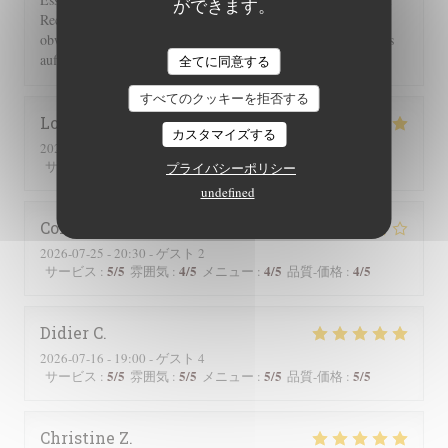
ができます。
Rechnung 2 Flaschen Wein und 2 Flaschen Sprudel berechnet,
obwohl wir nur eine hatten. Einer guten Servicekraft muss das
auffallen!!!
全てに同意する
すべてのクッキーを拒否する
Lorraine
T
カスタマイズする
2026-07-25
- 13:00 - ゲスト 2
5
/5
5
/5
5
/5
5
/5
サービス
:
雰囲気
:
メニュー
:
品質-価格
:
プライバシーポリシー
undefined
Corinne
M
2026-07-25
- 20:30 - ゲスト 2
5
/5
4
/5
4
/5
4
/5
サービス
:
雰囲気
:
メニュー
:
品質-価格
:
Didier
C
2026-07-16
- 19:00 - ゲスト 4
5
/5
5
/5
5
/5
5
/5
サービス
:
雰囲気
:
メニュー
:
品質-価格
:
Christine
Z