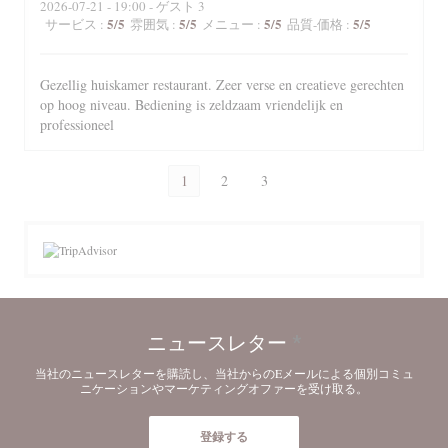
2026-07-21
- 19:00 - ゲスト 3
5
/5
5
/5
5
/5
5
/5
サービス
:
雰囲気
:
メニュー
:
品質-価格
:
Gezellig huiskamer restaurant. Zeer verse en creatieve gerechten
op hoog niveau. Bediening is zeldzaam vriendelijk en
professioneel
1
2
3
ニュースレター
*
当社のニュースレターを購読し、当社からのEメールによる個別コミュ
ニケーションやマーケティングオファーを受け取る。
登録する