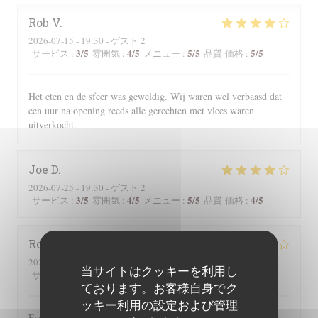
Rob
V
2026-07-15
- 19:30 - ゲスト 2
3
/5
4
/5
5
/5
5
/5
サービス
:
雰囲気
:
メニュー
:
品質-価格
:
Het eten en de sfeer was geweldig. Wij waren wel verbaasd dat
een uur na opening reeds alle gerechten met vlees waren
uitverkocht.
Joe
D
2026-07-25
- 19:30 - ゲスト 2
3
/5
4
/5
5
/5
4
/5
サービス
:
雰囲気
:
メニュー
:
品質-価格
:
Roger
P
2026-07-25
- 19:00 - ゲスト 2
当サイトはクッキーを利用し
3
/5
5
/5
5
/5
4
/5
サービス
:
雰囲気
:
メニュー
:
品質-価格
:
ております。お客様自身でク
ッキー利用の設定および管理
Essen und Ambiente hervorragend. Leider wurden uns auf der