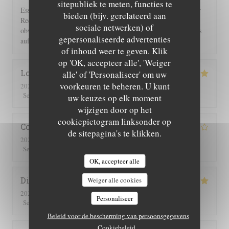
sitepubliek te meten, functies te
Essen und Ambiente hervorragend. Leider wurden uns auf der
bieden (bijv. gerelateerd aan
Rechnung 2 Flaschen Wein und 2 Flaschen Sprudel berechnet,
sociale netwerken) of
obwohl wir nur eine hatten. Einer guten Servicekraft muss das
gepersonaliseerde advertenties
auffallen!!!
of inhoud weer te geven. Klik
op 'OK, accepteer alle', 'Weiger
Lorraine
T
alle' of 'Personaliseer' om uw
voorkeuren te beheren. U kunt
2026-07-25
- 13:00 - Gasten 2
5
/5
5
/5
5
/5
5
/5
Service
:
Atmosfeer
:
Keuken
:
Kwaliteit / Prijs
:
uw keuzes op elk moment
wijzigen door op het
cookiepictogram linksonder op
Corinne
M
de sitepagina's te klikken.
2026-07-25
- 20:30 - Gasten 2
5
/5
4
/5
4
/5
4
/5
Service
:
Atmosfeer
:
Keuken
:
Kwaliteit / Prijs
:
OK, accepteer alle
Didier
C
Weiger alle cookies
2026-07-16
- 19:00 - Gasten 4
Personaliseer
5
/5
5
/5
5
/5
5
/5
Service
:
Atmosfeer
:
Keuken
:
Kwaliteit / Prijs
:
Beleid voor de bescherming van persoonsgegevens
Cookiebeleid