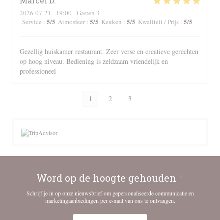
Marcel
D
2026-07-21
- 19:00 - Gasten 3
5
/5
5
/5
5
/5
5
/5
Service
:
Atmosfeer
:
Keuken
:
Kwaliteit / Prijs
:
Gezellig huiskamer restaurant. Zeer verse en creatieve gerechten
op hoog niveau. Bediening is zeldzaam vriendelijk en
professioneel
1
2
3
Word op de hoogte gehouden
*
Schrijf je in op onze nieuwsbrief om gepersonaliseerde communicatie en
marketingaanbiedingen per e-mail van ons te ontvangen.