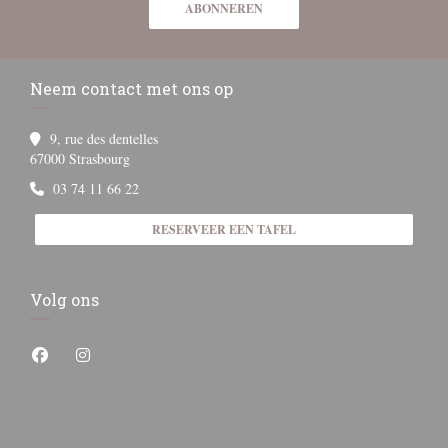
ABONNEREN
Neem contact met ons op
9, rue des dentelles
((opent in een nieuw venster))
67000 Strasbourg
03 74 11 66 22
RESERVEER EEN TAFEL
Volg ons
Facebook ((opent in een nieuw venster))
Instagram ((opent in een nieuw venster))