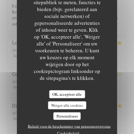
sitepubliek te meten, functies te
Essen und Ambiente hervorragend. Leider wurden uns auf der
bieden (bijv. gerelateerd aan
Rechnung 2 Flaschen Wein und 2 Flaschen Sprudel berechnet,
sociale netwerken) of
obwohl wir nur eine hatten. Einer guten Servicekraft muss das
gepersonaliseerde advertenties
auffallen!!!
of inhoud weer te geven. Klik
op 'OK, accepteer alle', 'Weiger
Lorraine
T
alle' of 'Personaliseer' om uw
voorkeuren te beheren. U kunt
2026-07-25
- 13:00 - Gasten 2
5
/5
5
/5
5
/5
5
/5
Service
:
Atmosfeer
:
Keuken
:
Kwaliteit / Prijs
:
uw keuzes op elk moment
wijzigen door op het
cookiepictogram linksonder op
Corinne
M
de sitepagina's te klikken.
2026-07-25
- 20:30 - Gasten 2
5
/5
4
/5
4
/5
4
/5
Service
:
Atmosfeer
:
Keuken
:
Kwaliteit / Prijs
:
OK, accepteer alle
Didier
C
Weiger alle cookies
2026-07-16
- 19:00 - Gasten 4
Personaliseer
5
/5
5
/5
5
/5
5
/5
Service
:
Atmosfeer
:
Keuken
:
Kwaliteit / Prijs
:
Beleid voor de bescherming van persoonsgegevens
Cookiebeleid