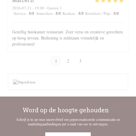
Marcel
D
2026-07-21
- 19:00 - Gasten 3
5
/5
5
/5
5
/5
5
/5
Service
:
Atmosfeer
:
Keuken
:
Kwaliteit / Prijs
:
Gezellig huiskamer restaurant. Zeer verse en creatieve gerechten
op hoog niveau. Bediening is zeldzaam vriendelijk en
professioneel
1
2
3
Word op de hoogte gehouden
*
Schrijf je in op onze nieuwsbrief om gepersonaliseerde communicatie en
marketingaanbiedingen per e-mail van ons te ontvangen.