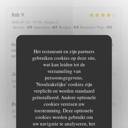
Rob
V
2026-07-15
- 19:30 - Gasten 2
3
/5
4
/5
5
/5
5
/5
Service
:
Atmosfeer
:
Keuken
:
Kwaliteit / Prijs
:
Het eten en de sfeer was geweldig. Wij waren wel verbaasd dat
een uur na opening reeds alle gerechten met vlees waren
Het restaurant en zijn partners
uitverkocht.
gebruiken cookies op deze site,
wat kan leiden tot de
verzameling van
Joe
D
persoonsgegevens.
2026-07-25
- 19:30 - Gasten 2
'Noodzakelijke' cookies zijn
3
/5
4
/5
5
/5
4
/5
Service
:
Atmosfeer
:
Keuken
:
Kwaliteit / Prijs
:
verplicht en worden standaard
geïnstalleerd. Andere optionele
cookies vereisen uw
Roger
P
toestemming. Deze optionele
2026-07-25
- 19:00 - Gasten 2
3
/5
5
/5
5
/5
4
/5
cookies worden gebruikt om
Service
:
Atmosfeer
:
Keuken
:
Kwaliteit / Prijs
:
uw navigatie te analyseren, het