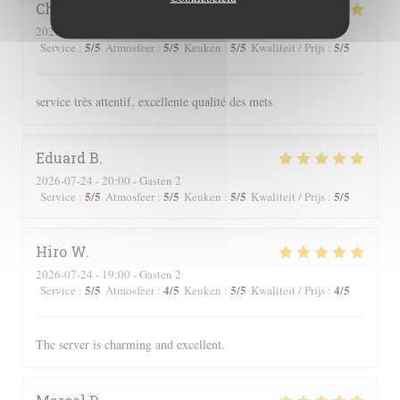
Christine
Z
2026-07-24
- 19:00 - Gasten 2
5
/5
5
/5
5
/5
5
/5
Service
:
Atmosfeer
:
Keuken
:
Kwaliteit / Prijs
:
service très attentif, excellente qualité des mets
Eduard
B
2026-07-24
- 20:00 - Gasten 2
5
/5
5
/5
5
/5
5
/5
Service
:
Atmosfeer
:
Keuken
:
Kwaliteit / Prijs
:
Hiro
W
2026-07-24
- 19:00 - Gasten 2
5
/5
4
/5
5
/5
4
/5
Service
:
Atmosfeer
:
Keuken
:
Kwaliteit / Prijs
:
The server is charming and excellent.