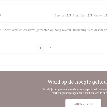
5
/5
5
/5
3
Service
:
Atmosfeer
:
Keuken
:
nt. Zeer verse en creatieve gerechten op hoog niveau. Bediening is zeldzaam vr
1
2
3
Word op de hoogte geho
Schrijf je in op onze nieuwsbrief om gepersonaliseerde 
marketingaanbiedingen per e-mail van ons te ont
ABONNEREN