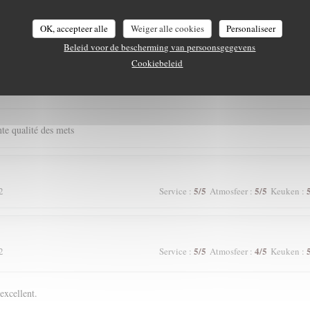
5
/5
5
/5
4
Service
:
Atmosfeer
:
Keuken
:
OK, accepteer alle
Weiger alle cookies
Personaliseer
Beleid voor de bescherming van persoonsgegevens
Cookiebeleid
5
/5
5
/5
2
Service
:
Atmosfeer
:
Keuken
:
ente qualité des mets
5
/5
5
/5
2
Service
:
Atmosfeer
:
Keuken
:
5
/5
4
/5
2
Service
:
Atmosfeer
:
Keuken
:
excellent.