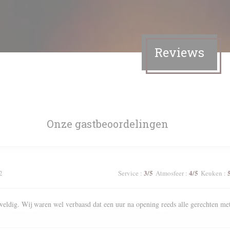
Reviews
Onze gastbeoordelingen
3
/5
4
/5
2
Service
:
Atmosfeer
:
Keuken
:
weldig. Wij waren wel verbaasd dat een uur na opening reeds alle gerechten me