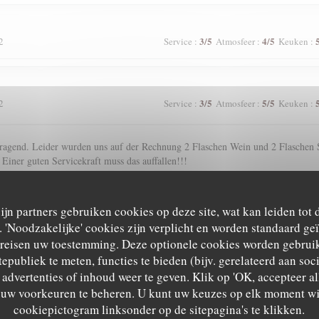
3
/5
4
/5
2
Service
:
Atmosfeer
:
Keuken
:
3
/5
5
/5
2
Service
:
Atmosfeer
:
Keuken
:
agend. Leider wurden uns auf der Rechnung 2 Flaschen Wein und 2 Flaschen S
 Einer guten Servicekraft muss das auffallen!!!
zijn partners gebruiken cookies op deze site, wat kan leiden tot
5
/5
5
/5
2
Service
:
Atmosfeer
:
Keuken
:
'Noodzakelijke' cookies zijn verplicht en worden standaard ge
ereisen uw toestemming. Deze optionele cookies worden gebruik
tepubliek te meten, functies te bieden (bijv. gerelateerd aan so
advertenties of inhoud weer te geven. Klik op 'OK, accepteer alle
5
/5
4
/5
2
Service
:
Atmosfeer
:
Keuken
:
m uw voorkeuren te beheren. U kunt uw keuzes op elk moment wi
cookiepictogram linksonder op de sitepagina's te klikken.