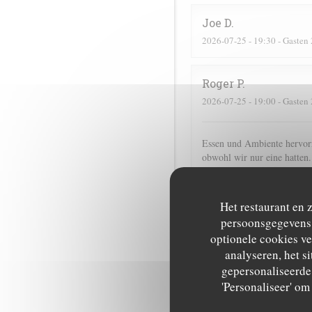
Joe
D
2026-07-25
- 19:30 - Gasten 
Roger
P
2026-07-25
- 19:00 - Gasten 
Essen und Ambiente hervorr
obwohl wir nur eine hatten.
Lorraine
T
Het restaurant en 
2026-07-25
- 13:00 - Gasten 
persoonsgegevens. 
optionele cookies v
analyseren, het si
Corinne
M
gepersonaliseerde 
2026-07-25
- 20:30 - Gasten 
'Personaliseer' o