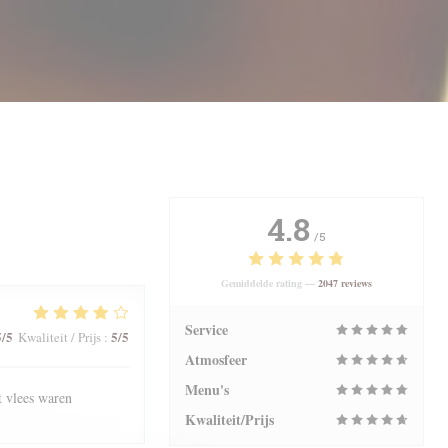
4.8
/5
Gemiddelde rating —
2047 reviews
Service
5
/5
5
/5
Kwaliteit / Prijs
:
Atmosfeer
Menu's
t vlees waren
Kwaliteit/Prijs