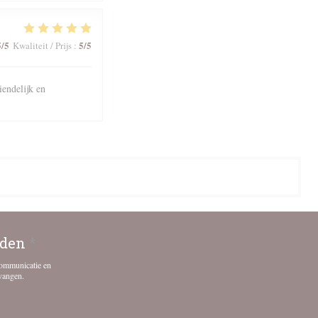
5
/5
5
/5
Kwaliteit / Prijs
:
iendelijk en
uden
*
communicatie en
vangen.