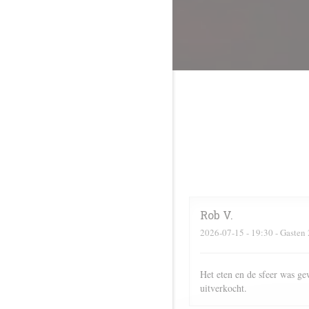
Rob
V
2026-07-15
- 19:30 - Gasten 
Het eten en de sfeer was ge
uitverkocht.