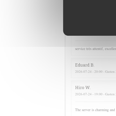
Didier
C
2026-07-16
- 19:00 - Gasten 
Christine
Z
2026-07-24
- 19:00 - Gasten 
service très attentif, excell
Eduard
B
2026-07-24
- 20:00 - Gasten 
Hiro
W
2026-07-24
- 19:00 - Gasten 
The server is charming and 