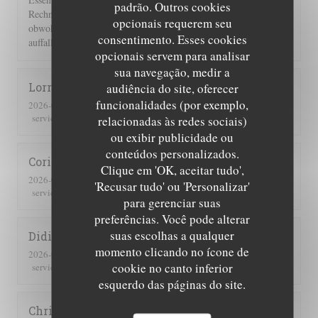
padrão. Outros cookies
Rechnung 2 Flaschen Wein und 2 Flaschen Sprudel berechnet,
opcionais requerem seu
obwohl wir nur eine hatten. Einer guten Servicekraft muss das
consentimento. Esses cookies
auffallen!!!
opcionais servem para analisar
sua navegação, medir a
Lorraine
T
audiência do site, oferecer
funcionalidades (por exemplo,
2026-07-25
- 13:00 - guests 2
5
/5
5
/5
5
/5
5
/5
service
:
ambience
:
menu
:
quality_price
:
relacionadas às redes sociais)
ou exibir publicidade ou
conteúdos personalizados.
Corinne
M
Clique em 'OK, aceitar tudo',
2026-07-25
- 20:30 - guests 2
'Recusar tudo' ou 'Personalizar'
5
/5
4
/5
4
/5
4
/5
service
:
ambience
:
menu
:
quality_price
:
para gerenciar suas
preferências. Você pode alterar
suas escolhas a qualquer
Didier
C
momento clicando no ícone de
2026-07-16
- 19:00 - guests 4
cookie no canto inferior
5
/5
5
/5
5
/5
5
/5
service
:
ambience
:
menu
:
quality_price
:
esquerdo das páginas do site.
Christine
Z