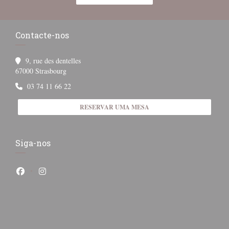
Contacte-nos
9, rue des dentelles
((abre numa nova janela))
67000 Strasbourg
03 74 11 66 22
RESERVAR UMA MESA
Siga-nos
Facebook ((abre numa nova janela))
Instagram ((abre numa nova janela))