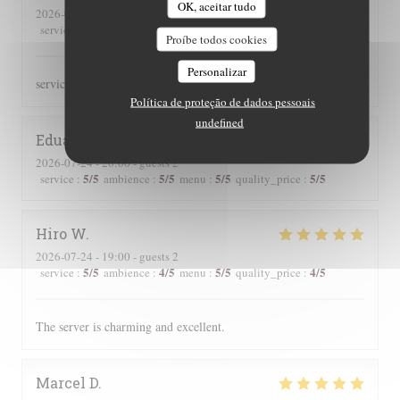
OK, aceitar tudo
2026-07-24
- 19:00 - guests 2
5
/5
5
/5
5
/5
5
/5
service
:
ambience
:
menu
:
quality_price
:
Proíbe todos cookies
Personalizar
service très attentif, excellente qualité des mets
Política de proteção de dados pessoais
undefined
Eduard
B
2026-07-24
- 20:00 - guests 2
5
/5
5
/5
5
/5
5
/5
service
:
ambience
:
menu
:
quality_price
:
Hiro
W
2026-07-24
- 19:00 - guests 2
5
/5
4
/5
5
/5
4
/5
service
:
ambience
:
menu
:
quality_price
:
The server is charming and excellent.
Marcel
D