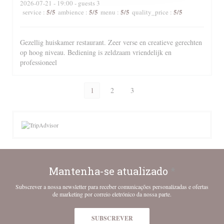
2026-07-21
- 19:00 - guests 3
5
/5
5
/5
5
/5
5
/5
service
:
ambience
:
menu
:
quality_price
:
Gezellig huiskamer restaurant. Zeer verse en creatieve gerechten
op hoog niveau. Bediening is zeldzaam vriendelijk en
professioneel
1
2
3
Mantenha-se atualizado
*
Subscrever a nossa newsletter para receber comunicações personalizadas e ofertas
de marketing por correio eletrónico da nossa parte.
SUBSCREVER