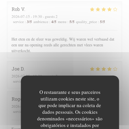
Rob
V
2026-07-15
- 19:30 - guests 2
3
/5
4
/5
5
/5
5
/5
service
:
ambience
:
menu
:
quality_price
:
Het eten en de sfeer was geweldig. Wij waren wel verbaasd dat
een uur na opening reeds alle gerechten met vlees waren
uitverkocht.
Joe
D
2026-07-25
- 19:30 - guests 2
3
/5
4
/5
5
/5
4
/5
service
:
ambience
:
menu
:
quality_price
:
O restaurante e seus parceiros
utilizam cookies neste site, o
Roger
P
que pode implicar na coleta de
2026-07-25
- 19:00 - guests 2
dados pessoais. Os cookies
3
/5
5
/5
5
/5
4
/5
service
:
ambience
:
menu
:
quality_price
:
denominados «necessários» são
obrigatórios e instalados por
Essen und Ambiente hervorragend. Leider wurden uns auf der