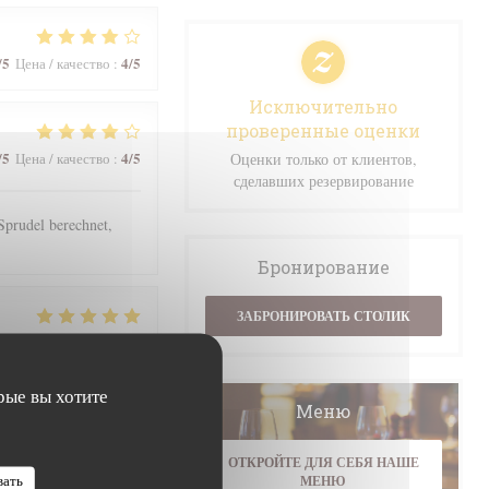
/5
4
/5
Цена / качество
:
Исключительно
проверенные оценки
/5
4
/5
Цена / качество
:
Оценки только от клиентов,
сделавших резервирование
prudel berechnet,
Бронирование
ЗАБРОНИРОВАТЬ СТОЛИК
/5
5
/5
Цена / качество
:
рые вы хотите
Меню
/5
4
/5
Цена / качество
:
ОТКРОЙТЕ ДЛЯ СЕБЯ НАШЕ
вать
МЕНЮ