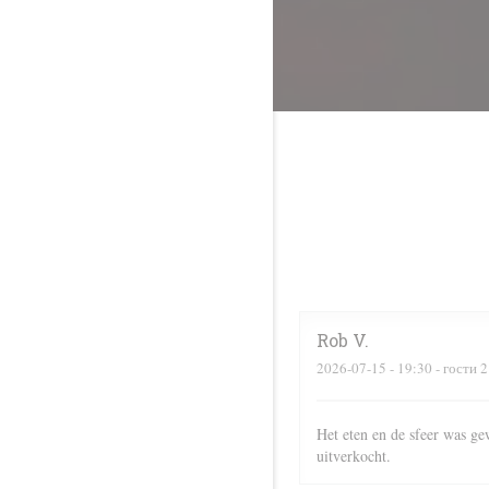
Rob
V
2026-07-15
- 19:30 - гости 2
Het eten en de sfeer was ge
uitverkocht.