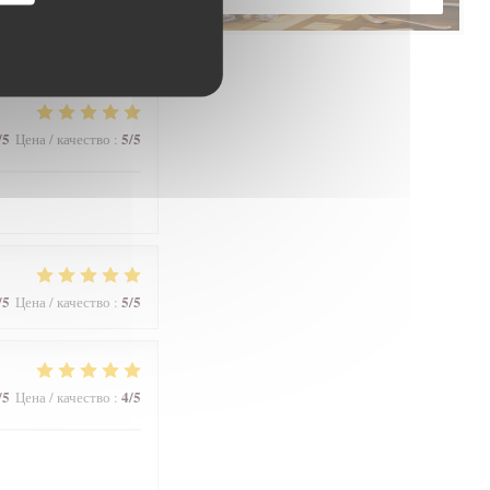
/5
5
/5
Цена / качество
:
/5
5
/5
Цена / качество
:
/5
5
/5
Цена / качество
:
/5
4
/5
Цена / качество
: