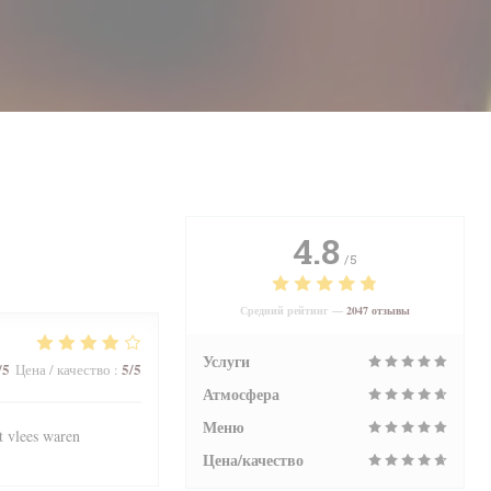
4.8
/5
Средний рейтинг —
2047 отзывы
Услуги
/5
5
/5
Цена / качество
:
Атмосфера
Меню
t vlees waren
Цена/качество