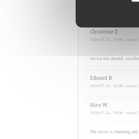
Didier
C
2026-07-16
- 19:00 - гости 4
Christine
Z
2026-07-24
- 19:00 - гости 2
service très attentif, excell
Eduard
B
2026-07-24
- 20:00 - гости 2
Hiro
W
2026-07-24
- 19:00 - гости 2
The server is charming and 