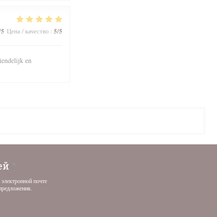
/5
5
/5
Цена / качество
:
iendelijk en
тей
*
 электронной почте
предложения.