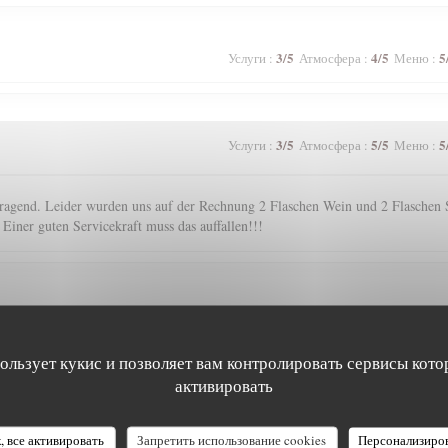
3
/5
4
/5
5
Услуги
:
Атмосфера
:
Меню
:
3
/5
5
/5
5
Услуги
:
Атмосфера
:
Меню
:
agend. Leider wurden uns auf der Rechnung 2 Flaschen Wein und 2 Flaschen S
 Einer guten Servicekraft muss das auffallen!!!
5
/5
5
/5
5
Услуги
:
Атмосфера
:
Меню
:
пользует кукис и позволяет вам контролировать сервисы кото
активировать
5
/5
4
/5
4
Услуги
:
Атмосфера
:
Меню
:
, все активировать
Запретить использование cookies
Персонализиро