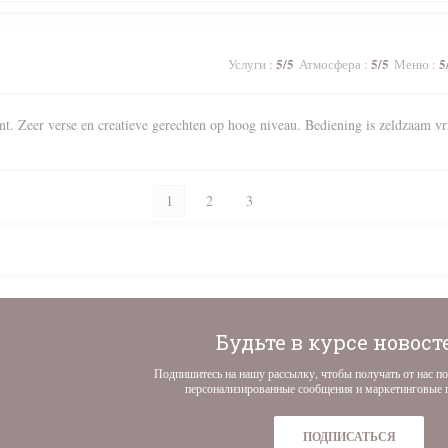
5
/5
5
/5
5
Услуги
:
Атмосфера
:
Меню
:
nt. Zeer verse en creatieve gerechten op hoog niveau. Bediening is zeldzaam vr
1
2
3
Будьте в курсе новос
Подпишитесь на нашу рассылку, чтобы получать от нас по
персонализированные сообщения и маркетинговые 
ПОДПИСАТЬСЯ