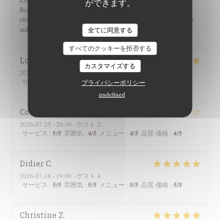
ができます。
Rechnung 2 Flaschen Wein und 2 Flaschen Sprudel berechnet,
obwohl wir nur eine hatten. Einer guten Servicekraft muss das
auffallen!!!
全てに同意する
すべてのクッキーを拒否する
Lorraine
T
カスタマイズする
2026-07-25
- 13:00 - ゲスト 2
5
/5
5
/5
5
/5
5
/5
サービス
:
雰囲気
:
メニュー
:
品質-価格
:
プライバシーポリシー
undefined
Corinne
M
2026-07-25
- 20:30 - ゲスト 2
5
/5
4
/5
4
/5
4
/5
サービス
:
雰囲気
:
メニュー
:
品質-価格
:
Didier
C
2026-07-16
- 19:00 - ゲスト 4
5
/5
5
/5
5
/5
5
/5
サービス
:
雰囲気
:
メニュー
:
品質-価格
:
Christine
Z