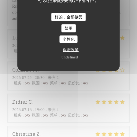
Rechnung 2 Flaschen Wein und 2 Flaschen Sprudel berechnet,
obwohl wir nur eine hatten. Einer guten Servicekraft muss das
好的，全部接受
auffallen!!!
禁用
Lorraine
T
个性化
2026-07-25
- 13:00 - 来宾 2
保密政策
5
/5
5
/5
5
/5
5
/5
服务
:
氛围
:
菜单
:
质价比
:
undefined
Corinne
M
2026-07-25
- 20:30 - 来宾 2
5
/5
4
/5
4
/5
4
/5
服务
:
氛围
:
菜单
:
质价比
:
Didier
C
2026-07-16
- 19:00 - 来宾 4
5
/5
5
/5
5
/5
5
/5
服务
:
氛围
:
菜单
:
质价比
:
Christine
Z