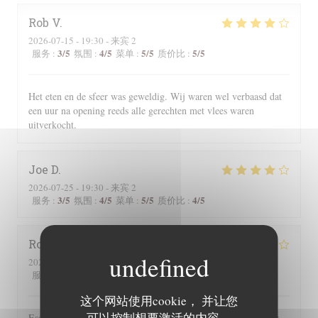
Rob
V
2026-07-15
- 19:30 - 来宾 2
3
/5
4
/5
5
/5
5
/5
服务
:
氛围
:
菜单
:
质价比
:
Het eten en de sfeer was geweldig. Wij waren wel verbaasd dat
een uur na opening reeds alle gerechten met vlees waren
uitverkocht.
Joe
D
2026-07-25
- 19:30 - 来宾 2
3
/5
4
/5
5
/5
4
/5
服务
:
氛围
:
菜单
:
质价比
:
Roger
P
2026-07-25
- 19:00 - 来宾 2
3
/5
5
/5
5
/5
4
/5
服务
:
氛围
:
菜单
:
质价比
:
这个网站使用cookie， 并让您
可以控制想要激活的内容。
Essen und Ambiente hervorragend. Leider wurden uns auf der