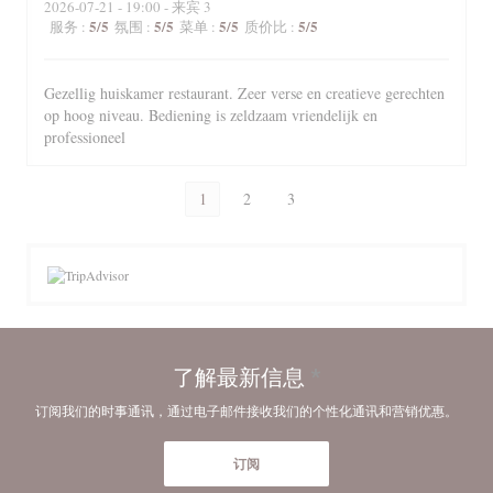
2026-07-21
- 19:00 - 来宾 3
5
/5
5
/5
5
/5
5
/5
服务
:
氛围
:
菜单
:
质价比
:
Gezellig huiskamer restaurant. Zeer verse en creatieve gerechten
op hoog niveau. Bediening is zeldzaam vriendelijk en
professioneel
1
2
3
了解最新信息
*
订阅我们的时事通讯，通过电子邮件接收我们的个性化通讯和营销优惠。
订阅