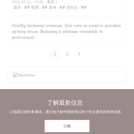
2026-07-21
- 19:00 - 来宾 3
5
/5
5
/5
5
/5
5
/5
服务
:
氛围
:
菜单
:
质价比
:
Gezellig huiskamer restaurant. Zeer verse en creatieve gerechten
op hoog niveau. Bediening is zeldzaam vriendelijk en
professioneel
1
2
3
了解最新信息
*
订阅我们的时事通讯，通过电子邮件接收我们的个性化通讯和营销优惠。
订阅