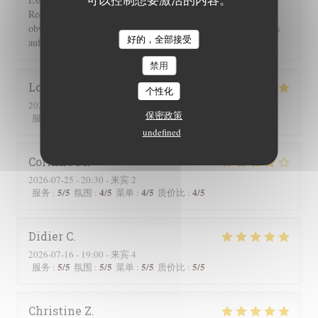
Rechnung 2 Flaschen Wein und 2 Flaschen Sprudel berechnet,
obwohl wir nur eine hatten. Einer guten Servicekraft muss das
好的，全部接受
auffallen!!!
禁用
Lorraine
T
个性化
2026-07-25
- 13:00 - 来宾 2
保密政策
5
/5
5
/5
5
/5
5
/5
服务
:
氛围
:
菜单
:
质价比
:
undefined
Corinne
M
2026-07-25
- 20:30 - 来宾 2
5
/5
4
/5
4
/5
4
/5
服务
:
氛围
:
菜单
:
质价比
:
Didier
C
2026-07-16
- 19:00 - 来宾 4
5
/5
5
/5
5
/5
5
/5
服务
:
氛围
:
菜单
:
质价比
:
Christine
Z