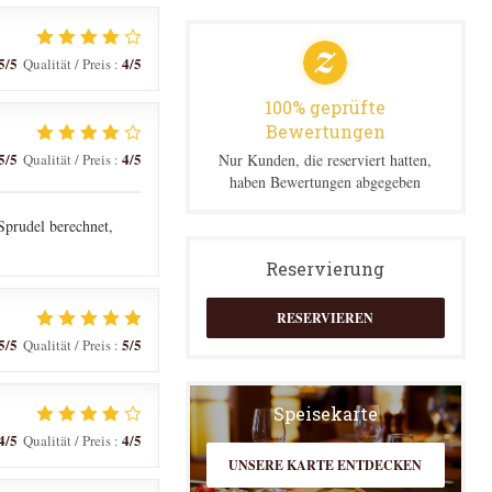
5
/5
4
/5
Qualität / Preis
:
100% geprüfte
Bewertungen
5
/5
4
/5
Qualität / Preis
:
Nur Kunden, die reserviert hatten,
haben Bewertungen abgegeben
prudel berechnet,
Reservierung
RESERVIEREN
5
/5
5
/5
Qualität / Preis
:
Speisekarte
4
/5
4
/5
Qualität / Preis
:
UNSERE KARTE ENTDECKEN