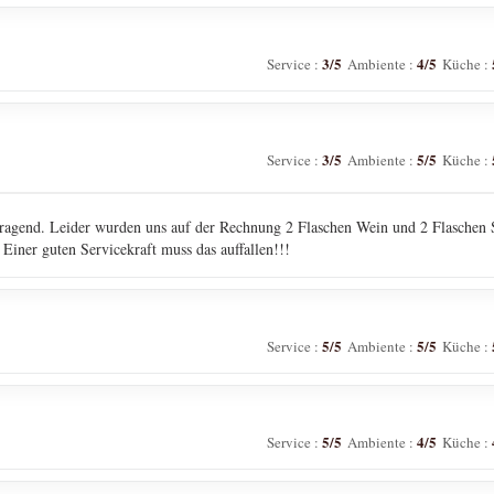
3
/5
4
/5
Service
:
Ambiente
:
Küche
:
3
/5
5
/5
Service
:
Ambiente
:
Küche
:
agend. Leider wurden uns auf der Rechnung 2 Flaschen Wein und 2 Flaschen S
 Einer guten Servicekraft muss das auffallen!!!
5
/5
5
/5
Service
:
Ambiente
:
Küche
:
5
/5
4
/5
Service
:
Ambiente
:
Küche
: