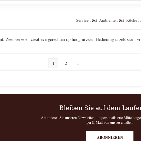
5
/5
5
/5
Service
:
Ambiente
:
Küche
:
nt. Zeer verse en creatieve gerechten op hoog niveau. Bediening is zeldzaam vr
1
2
3
Bleiben Sie auf dem Lauf
Abonnieren Sie unseren Newsletter, um personalisierte Mitteilun
per E-Mail von uns zu erhalten.
ABONNIEREN