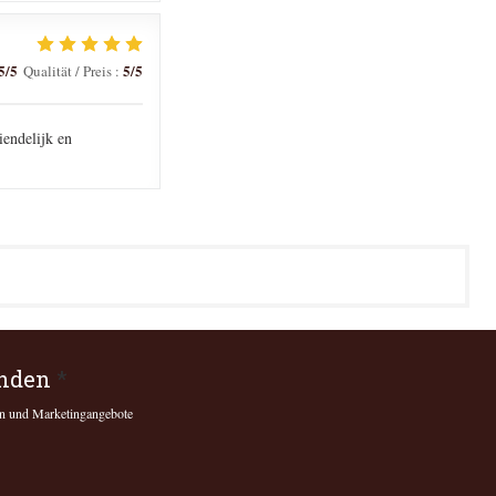
5
/5
5
/5
Qualität / Preis
:
iendelijk en
enden
*
gen und Marketingangebote