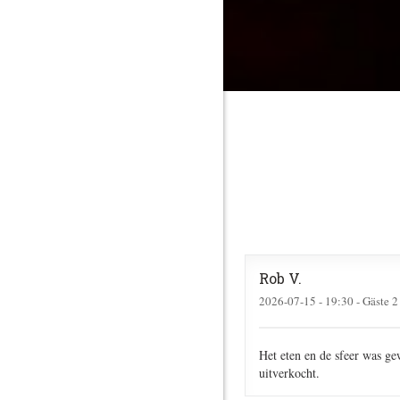
Rob
V
2026-07-15
- 19:30 - Gäste 2
Het eten en de sfeer was ge
uitverkocht.