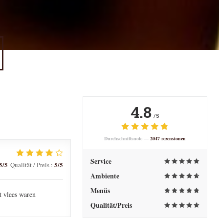
4.8
/5
Durchschnittsnote —
2047 rezensionen
Service
5
/5
5
/5
Qualität / Preis
:
Ambiente
Menüs
t vlees waren
Qualität/Preis