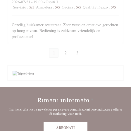
2026-07-21
- 19:00 - Ospiti 3
5
/5
5
/5
5
/5
5
/5
Servizio
:
Atmosfera
:
Cucina
:
Qualità / Prezzo
:
Gezellig huiskamer restaurant. Zeer verse en creatieve gerechten
op hoog niveau. Bediening is zeldzaam vriendelijk en
professioneel
1
2
3
Rimani informato
*
Iscriversi alla nostra newsletter per ricevere comunicazioni personalizzate e offerte
di marketing via e-mail.
ABBONATI