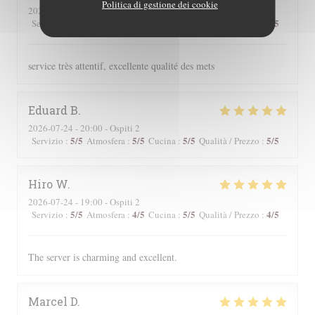
Politica di gestione dei cookie
2026-07-24
- 19:00 - Ospiti 2
5
/5
5
/5
5
/5
5
/5
Servizio
:
Atmosfera
:
Cucina
:
Qualità / Prezzo
:
service très attentif, excellente qualité des mets
Eduard
B
2026-07-24
- 20:00 - Ospiti 2
5
/5
5
/5
5
/5
5
/5
Servizio
:
Atmosfera
:
Cucina
:
Qualità / Prezzo
:
Hiro
W
2026-07-24
- 19:00 - Ospiti 2
5
/5
4
/5
5
/5
4
/5
Servizio
:
Atmosfera
:
Cucina
:
Qualità / Prezzo
:
The server is charming and excellent.
Marcel
D