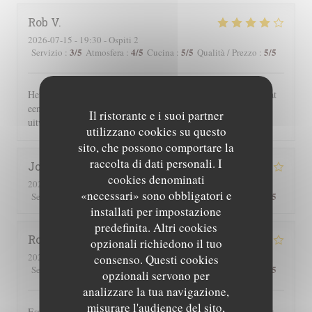
Rob
V
2026-07-15
- 19:30 - Ospiti 2
3
/5
4
/5
5
/5
5
/5
Servizio
:
Atmosfera
:
Cucina
:
Qualità / Prezzo
:
Het eten en de sfeer was geweldig. Wij waren wel verbaasd dat
een uur na opening reeds alle gerechten met vlees waren
Il ristorante e i suoi partner
uitverkocht.
utilizzano cookies su questo
sito, che possono comportare la
raccolta di dati personali. I
Joe
D
cookies denominati
2026-07-25
- 19:30 - Ospiti 2
«necessari» sono obbligatori e
3
/5
4
/5
5
/5
4
/5
Servizio
:
Atmosfera
:
Cucina
:
Qualità / Prezzo
:
installati per impostazione
predefinita. Altri cookies
Roger
P
opzionali richiedono il tuo
2026-07-25
- 19:00 - Ospiti 2
consenso. Questi cookies
3
/5
5
/5
5
/5
4
/5
Servizio
:
Atmosfera
:
Cucina
:
Qualità / Prezzo
:
opzionali servono per
analizzare la tua navigazione,
misurare l'audience del sito,
Essen und Ambiente hervorragend. Leider wurden uns auf der