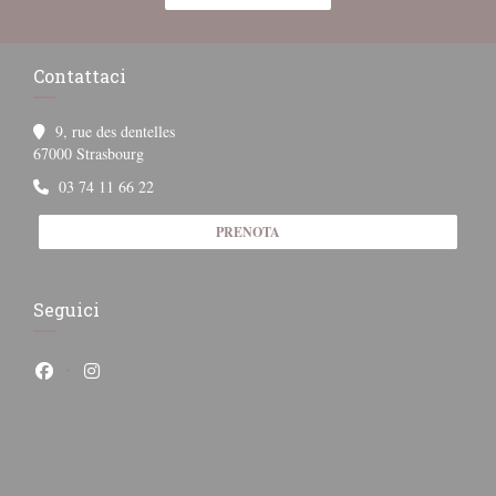
Contattaci
9, rue des dentelles
((apre una nuova finestra))
67000 Strasbourg
03 74 11 66 22
PRENOTA
Seguici
Facebook ((apre una nuova finestra))
Instagram ((apre una nuova finestra))