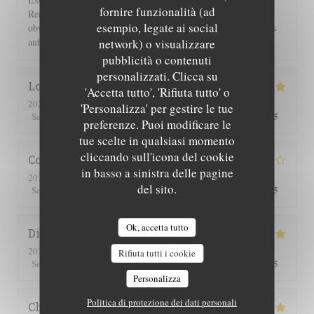
fornire funzionalità (ad
Rechnung 2 Flaschen Wein und 2 Flaschen Sprudel berechnet,
esempio, legate ai social
obwohl wir nur eine hatten. Einer guten Servicekraft muss das
auffallen!!!
network) o visualizzare
pubblicità o contenuti
personalizzati. Clicca su
Lorraine
T
'Accetta tutto', 'Rifiuta tutto' o
2026-07-25
- 13:00 - Ospiti 2
'Personalizza' per gestire le tue
5
/5
5
/5
5
/5
5
/5
Servizio
:
Atmosfera
:
Cucina
:
Qualità / Prezzo
:
preferenze. Puoi modificare le
tue scelte in qualsiasi momento
cliccando sull'icona del cookie
Corinne
M
in basso a sinistra delle pagine
2026-07-25
- 20:30 - Ospiti 2
del sito.
5
/5
4
/5
4
/5
4
/5
Servizio
:
Atmosfera
:
Cucina
:
Qualità / Prezzo
:
Ok, accetta tutto
Didier
C
2026-07-16
- 19:00 - Ospiti 4
Rifiuta tutti i cookie
5
/5
5
/5
5
/5
5
/5
Servizio
:
Atmosfera
:
Cucina
:
Qualità / Prezzo
:
Personalizza
Politica di protezione dei dati personali
Christine
Z