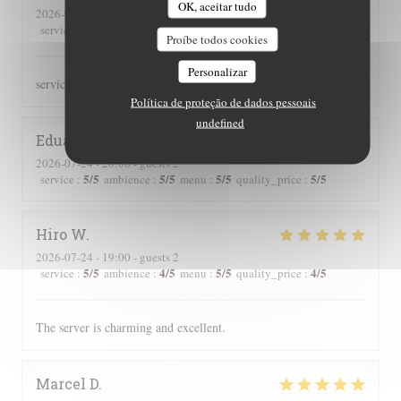
OK, aceitar tudo
2026-07-24
- 19:00 - guests 2
5
/5
5
/5
5
/5
5
/5
service
:
ambience
:
menu
:
quality_price
:
Proíbe todos cookies
Personalizar
service très attentif, excellente qualité des mets
Política de proteção de dados pessoais
undefined
Eduard
B
2026-07-24
- 20:00 - guests 2
5
/5
5
/5
5
/5
5
/5
service
:
ambience
:
menu
:
quality_price
:
Hiro
W
2026-07-24
- 19:00 - guests 2
5
/5
4
/5
5
/5
4
/5
service
:
ambience
:
menu
:
quality_price
:
The server is charming and excellent.
Marcel
D