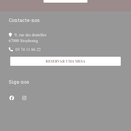
Contacte-nos
9, rue des dentelles
((abre numa nova janela))
67000 Strasbourg
03 74 11 66 22
RESERVAR UMA MESA
Siga-nos
Facebook ((abre numa nova janela))
Instagram ((abre numa nova janela))