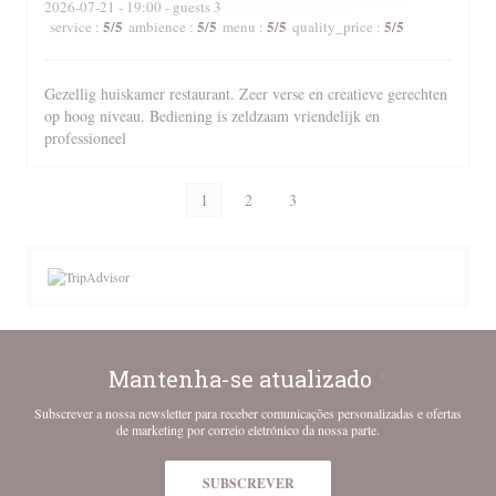
2026-07-21
- 19:00 - guests 3
5
/5
5
/5
5
/5
5
/5
service
:
ambience
:
menu
:
quality_price
:
Gezellig huiskamer restaurant. Zeer verse en creatieve gerechten
op hoog niveau. Bediening is zeldzaam vriendelijk en
professioneel
1
2
3
Mantenha-se atualizado
*
Subscrever a nossa newsletter para receber comunicações personalizadas e ofertas
de marketing por correio eletrónico da nossa parte.
SUBSCREVER