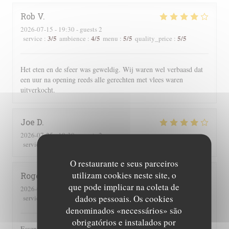
Rob
V
2026-07-15
- 19:30 - guests 2
3
/5
4
/5
5
/5
5
/5
service
:
ambience
:
menu
:
quality_price
:
Het eten en de sfeer was geweldig. Wij waren wel verbaasd dat
een uur na opening reeds alle gerechten met vlees waren
uitverkocht.
Joe
D
2026-07-25
- 19:30 - guests 2
3
/5
4
/5
5
/5
4
/5
service
:
ambience
:
menu
:
quality_price
:
O restaurante e seus parceiros
utilizam cookies neste site, o
Roger
P
que pode implicar na coleta de
2026-07-25
- 19:00 - guests 2
dados pessoais. Os cookies
3
/5
5
/5
5
/5
4
/5
service
:
ambience
:
menu
:
quality_price
:
denominados «necessários» são
obrigatórios e instalados por
Essen und Ambiente hervorragend. Leider wurden uns auf der