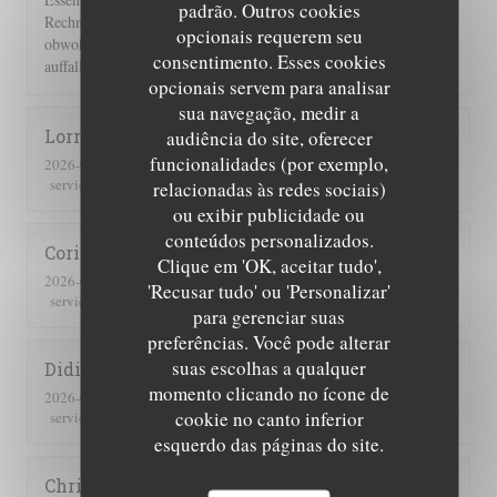
padrão. Outros cookies
Rechnung 2 Flaschen Wein und 2 Flaschen Sprudel berechnet,
opcionais requerem seu
obwohl wir nur eine hatten. Einer guten Servicekraft muss das
consentimento. Esses cookies
auffallen!!!
opcionais servem para analisar
sua navegação, medir a
Lorraine
T
audiência do site, oferecer
funcionalidades (por exemplo,
2026-07-25
- 13:00 - guests 2
5
/5
5
/5
5
/5
5
/5
service
:
ambience
:
menu
:
quality_price
:
relacionadas às redes sociais)
ou exibir publicidade ou
conteúdos personalizados.
Corinne
M
Clique em 'OK, aceitar tudo',
2026-07-25
- 20:30 - guests 2
'Recusar tudo' ou 'Personalizar'
5
/5
4
/5
4
/5
4
/5
service
:
ambience
:
menu
:
quality_price
:
para gerenciar suas
preferências. Você pode alterar
suas escolhas a qualquer
Didier
C
momento clicando no ícone de
2026-07-16
- 19:00 - guests 4
cookie no canto inferior
5
/5
5
/5
5
/5
5
/5
service
:
ambience
:
menu
:
quality_price
:
esquerdo das páginas do site.
Christine
Z