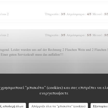
3
/5
4
/5
5
/
μένοι 2
Υπηρεσία
:
Ατμόσφαιρα
:
Μενού
:
3
/5
5
/5
5
/
μένοι 2
Υπηρεσία
:
Ατμόσφαιρα
:
Μενού
:
agend. Leider wurden uns auf der Rechnung 2 Flaschen Wein und 2 Flaschen S
 Einer guten Servicekraft muss das auffallen!!!
5
/5
5
/5
5
/
μένοι 2
Υπηρεσία
:
Ατμόσφαιρα
:
Μενού
:
χρησιμοποιεί "μπισκότα" (cookies) και σας επιτρέπει να ελ
ενεργοποιήσετε
5
/5
4
/5
4
/
μένοι 2
Υπηρεσία
:
Ατμόσφαιρα
:
Μενού
:
K, αποδοχή όλων
Απόρριψε όλα τα "μπισκότα" (cookies)
Εξατομίκε