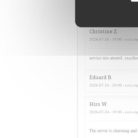
Didier
C
2026-07-16
- 19:00 - καλεσ
Christine
Z
2026-07-24
- 19:00 - καλεσ
service très attentif, excell
Eduard
B
2026-07-24
- 20:00 - καλεσ
Hiro
W
2026-07-24
- 19:00 - καλεσ
The server is charming and 