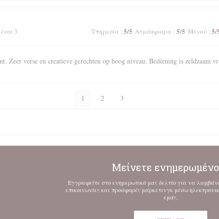
5
/5
5
/5
5
/
μένοι 3
Υπηρεσία
:
Ατμόσφαιρα
:
Μενού
:
nt. Zeer verse en creatieve gerechten op hoog niveau. Bediening is zeldzaam vr
1
2
3
Μείνετε ενημερωμένο
Εγγραφείτε στο ενημερωτικό μας δελτίο για να λαμβάν
επικοινωνίες και προσφορές μάρκετινγκ μέσω ηλεκτρονι
εμάς.