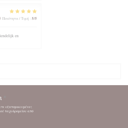
5
5
/5
Ποιότητα / Τιμή
:
iendelijk en
ι
*
ετε εξατομικευμένες
κού ταχυδρομείου από