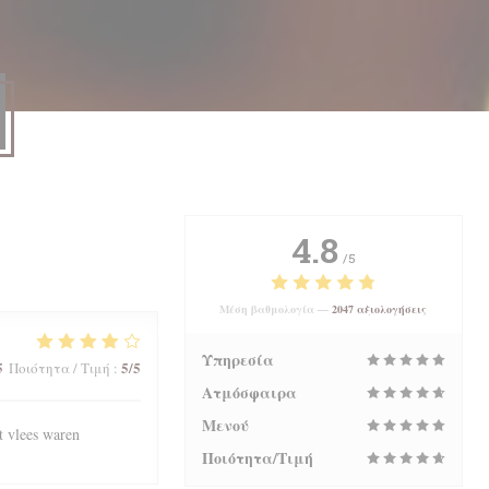
4.8
/5
Μέση βαθμολογία —
2047 αξιολογήσεις
Υπηρεσία
5
5
/5
Ποιότητα / Τιμή
:
Ατμόσφαιρα
Μενού
t vlees waren
Ποιότητα/Τιμή