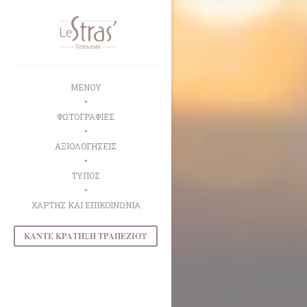
Πίνακας διαχείρισης "Μπισκότων" (Cookies)
ΜΕΝΟΎ
ΦΩΤΟΓΡΑΦΊΕΣ
ΑΞΙΟΛΟΓΉΣΕΙΣ
ΤΎΠΟΣ
ΧΆΡΤΗΣ ΚΑΙ ΕΠΙΚΟΙΝΩΝΊΑ
ΚΆΝΤΕ ΚΡΆΤΗΣΗ ΤΡΑΠΕΖΙΟΎ