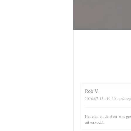
Rob
V
2026-07-15
- 19:30 - καλεσ
Het eten en de sfeer was ge
uitverkocht.