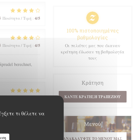
5
4
/5
Ποιότητα / Τιμή
:
100% πιστοποιημένες
βαθμολογίες
5
4
/5
Ποιότητα / Τιμή
:
Οι πελάτες μας που έκαναν
κράτηση έδωσαν τη βαθμολογία
τους
prudel berechnet,
Κράτηση
ΚΆΝΤΕ ΚΡΆΤΗΣΗ ΤΡΑΠΕΖΙΟΎ
5
5
/5
Ποιότητα / Τιμή
:
έγξετε τι θέλετε να
Μενού
5
4
/5
Ποιότητα / Τιμή
:
υση
ΑΝΑΚΑΛΎΨΤΕ ΤΟ ΜΕΝΟΎ ΜΑΣ