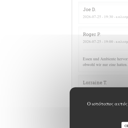
Joe
D
2026-07-25
- 19:30 - καλεσ
Roger
P
2026-07-25
- 19:00 - καλεσ
Essen und Ambiente hervorr
obwohl wir nur eine hatten.
Lorraine
T
2026-07-25
- 13:00 - καλεσ
Ο ιστότοπος αυτός 
Corinne
M
2026-07-25
- 20:30 - καλεσ
O