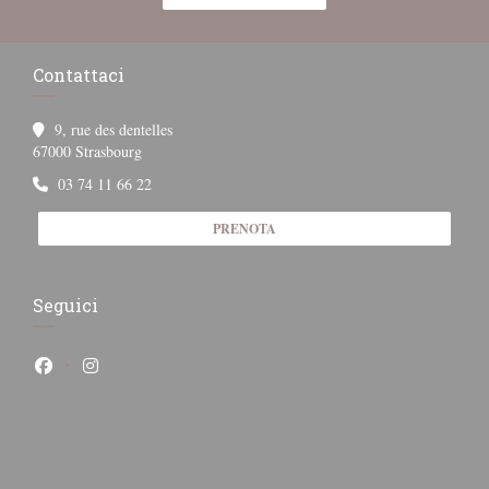
Contattaci
9, rue des dentelles
((apre una nuova finestra))
67000 Strasbourg
03 74 11 66 22
PRENOTA
Seguici
Facebook ((apre una nuova finestra))
Instagram ((apre una nuova finestra))