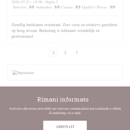
2026-07-21
- 19:00 - Ospiti 3
5
/5
5
/5
5
/5
5
/5
Servizio
:
Atmosfera
:
Cucina
:
Qualità / Prezzo
:
Gezellig huiskamer restaurant. Zeer verse en creatieve gerechten
op hoog niveau. Bediening is zeldzaam vriendelijk en
professioneel
1
2
3
Rimani informato
*
Iscriversi alla nostra newsletter per ricevere comunicazioni personalizzate e offerte
di marketing via e-mail.
ABBONATI