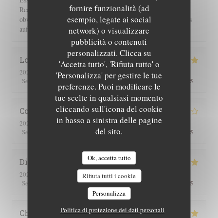
fornire funzionalità (ad
Rechnung 2 Flaschen Wein und 2 Flaschen Sprudel berechnet,
esempio, legate ai social
obwohl wir nur eine hatten. Einer guten Servicekraft muss das
auffallen!!!
network) o visualizzare
pubblicità o contenuti
personalizzati. Clicca su
Lorraine
T
'Accetta tutto', 'Rifiuta tutto' o
2026-07-25
- 13:00 - Ospiti 2
'Personalizza' per gestire le tue
5
/5
5
/5
5
/5
5
/5
Servizio
:
Atmosfera
:
Cucina
:
Qualità / Prezzo
:
preferenze. Puoi modificare le
tue scelte in qualsiasi momento
cliccando sull'icona del cookie
Corinne
M
in basso a sinistra delle pagine
2026-07-25
- 20:30 - Ospiti 2
del sito.
5
/5
4
/5
4
/5
4
/5
Servizio
:
Atmosfera
:
Cucina
:
Qualità / Prezzo
:
Ok, accetta tutto
Didier
C
2026-07-16
- 19:00 - Ospiti 4
Rifiuta tutti i cookie
5
/5
5
/5
5
/5
5
/5
Servizio
:
Atmosfera
:
Cucina
:
Qualità / Prezzo
:
Personalizza
Politica di protezione dei dati personali
Christine
Z