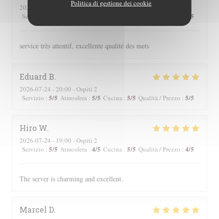
Politica di gestione dei cookie
2026-07-24
- 19:00 - Ospiti 2
5
/5
5
/5
5
/5
5
/5
Servizio
:
Atmosfera
:
Cucina
:
Qualità / Prezzo
:
service très attentif, excellente qualité des mets
Eduard
B
2026-07-24
- 20:00 - Ospiti 2
5
/5
5
/5
5
/5
5
/5
Servizio
:
Atmosfera
:
Cucina
:
Qualità / Prezzo
:
Hiro
W
2026-07-24
- 19:00 - Ospiti 2
5
/5
4
/5
5
/5
4
/5
Servizio
:
Atmosfera
:
Cucina
:
Qualità / Prezzo
:
The server is charming and excellent.
Marcel
D