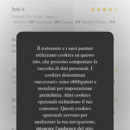
Rob
V
2026-07-15
- 19:30 - Ospiti 2
3
/5
4
/5
5
/5
5
/5
Servizio
:
Atmosfera
:
Cucina
:
Qualità / Prezzo
:
Het eten en de sfeer was geweldig. Wij waren wel verbaasd dat
een uur na opening reeds alle gerechten met vlees waren
Il ristorante e i suoi partner
uitverkocht.
utilizzano cookies su questo
sito, che possono comportare la
raccolta di dati personali. I
Joe
D
cookies denominati
2026-07-25
- 19:30 - Ospiti 2
«necessari» sono obbligatori e
3
/5
4
/5
5
/5
4
/5
Servizio
:
Atmosfera
:
Cucina
:
Qualità / Prezzo
:
installati per impostazione
predefinita. Altri cookies
Roger
P
opzionali richiedono il tuo
2026-07-25
- 19:00 - Ospiti 2
consenso. Questi cookies
3
/5
5
/5
5
/5
4
/5
Servizio
:
Atmosfera
:
Cucina
:
Qualità / Prezzo
:
opzionali servono per
analizzare la tua navigazione,
misurare l'audience del sito,
Essen und Ambiente hervorragend. Leider wurden uns auf der