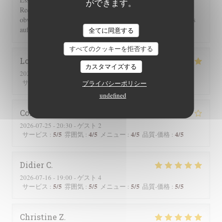
ができます。
Rechnung 2 Flaschen Wein und 2 Flaschen Sprudel berechnet,
obwohl wir nur eine hatten. Einer guten Servicekraft muss das
auffallen!!!
全てに同意する
すべてのクッキーを拒否する
Lorraine
T
カスタマイズする
2026-07-25
- 13:00 - ゲスト 2
5
/5
5
/5
5
/5
5
/5
サービス
:
雰囲気
:
メニュー
:
品質-価格
:
プライバシーポリシー
undefined
Corinne
M
2026-07-25
- 20:30 - ゲスト 2
5
/5
4
/5
4
/5
4
/5
サービス
:
雰囲気
:
メニュー
:
品質-価格
:
Didier
C
2026-07-16
- 19:00 - ゲスト 4
5
/5
5
/5
5
/5
5
/5
サービス
:
雰囲気
:
メニュー
:
品質-価格
:
Christine
Z