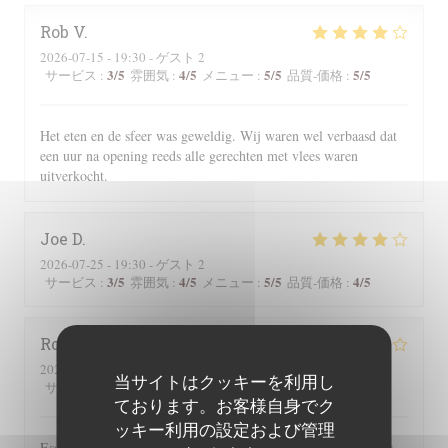
Rob
V
2026-07-15
- 19:30 - ゲスト 2
3
/5
4
/5
5
/5
5
/5
サービス
:
雰囲気
:
メニュー
:
品質-価格
:
Het eten en de sfeer was geweldig. Wij waren wel verbaasd dat
een uur na opening reeds alle gerechten met vlees waren
uitverkocht.
Joe
D
2026-07-25
- 19:30 - ゲスト 2
3
/5
4
/5
5
/5
4
/5
サービス
:
雰囲気
:
メニュー
:
品質-価格
:
Roger
P
2026-07-25
- 19:00 - ゲスト 2
当サイトはクッキーを利用し
3
/5
5
/5
5
/5
4
/5
サービス
:
雰囲気
:
メニュー
:
品質-価格
:
ております。お客様自身でク
ッキー利用の設定および管理
Essen und Ambiente hervorragend. Leider wurden uns auf der