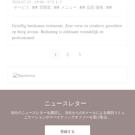
2026-07-21
- 19:00 - ゲスト 3
5
/5
5
/5
5
/5
5
/5
サービス
:
雰囲気
:
メニュー
:
品質-価格
:
Gezellig huiskamer restaurant. Zeer verse en creatieve gerechten
op hoog niveau. Bediening is zeldzaam vriendelijk en
professioneel
1
2
3
ニュースレター
*
当社のニュースレターを購読し、当社からのEメールによる個別コミュ
ニケーションやマーケティングオファーを受け取る。
登録する